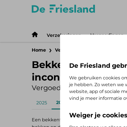
Verzekeringen
Vergoedingen
Home
Vergoedingen
Zelf Bewust 
Bekkenfysiotherapi
De Friesland gebr
incontinentie
We gebruiken cookies om
je hebben. Zo weten we w
Vergoeding 2026
website, app of sociale 
vind je meer informatie o
2026
2025
Weiger je cookie
Een bekkenfysiotherapeut is een fysioth