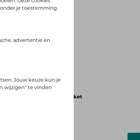
 doelen. Deze cookies
zonder je toestemming.
sche, advertentie en
ewust Polis.
tsen. Jouw keuze kun je
n wijzigen" te vinden
voorwaarden die bij het pakket