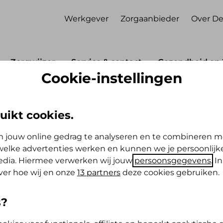
Werkgever
Zorgaanbieder
Over De
Zorgwijzer
Service & contact
Gezondheid en 
Cookie-instellingen
Polis
Bekkenfysiotherapie i.v.m. urine-incontinentie
e i.v.m. urine-
uikt cookies.
 jouw online gedrag te analyseren en te combineren m
elke advertenties werken en kunnen we je persoonlijke
media. Hiermee verwerken wij jouw
persoonsgegevens
. I
ver hoe wij en onze
13 partners
deze cookies gebruiken.
s?
erapeut die helpt bij problemen rondom het