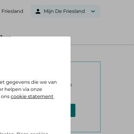
 Friesland
Mijn De Friesland
Zorg
Verzekerd bij ons?
et gegevens die we van
Log in met DigiD en bekijk je
r helpen via onze
vergoeding.
n ons
cookie statement
Log in met DigiD
Geen DigiD?
Vraag aan