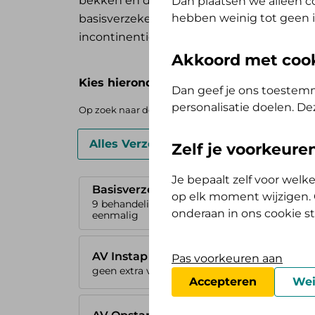
bekken en de bekkenbodem. Heb je last v
Dan plaatsen we alleen co
hebben weinig tot geen i
basisverzekering is er vanaf 18 jaar een v
incontinentie.
Akkoord met coo
Kies hieronder je basisverzekering
Dan geef je ons toestemm
personalisatie doelen. De
Op zoek naar de vergoedingen voor de AV (Tand) Ops
Alles Verzorgd Polis
Zelf Bewust P
Zelf je voorkeur
Je bepaalt zelf voor wel
Basisverzekering
op elk moment wijzigen. O
9 behandelingen
onderaan in ons cookie s
eenmalig
AV Instap
Pas voorkeuren aan
geen extra vergoeding
Accepteren
Wei