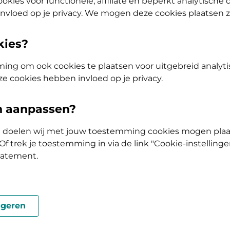
an urine-incontinentie? Vanuit de
okies voor functionele, affiliate en beperkt analytische
nvloed op je privacy. We mogen deze cookies plaatsen 
ergoeding voor bekkenfysiotherapie bij urine-
kies?
ing om ook cookies te plaatsen voor uitgebreid analyti
ze cookies hebben invloed op je privacy.
tap of AV (Tand) Doorstap? Kies dan voor de basisverzekering Zelf B
olis
en aanpassen?
ke doelen wij met jouw toestemming cookies mogen plaa
Vergoeding en voorwaarden
f trek je toestemming in via de link "Cookie-instellinge
tatement.
Kies je pakket en bekijk de vergoedingen en 
horen.
geren