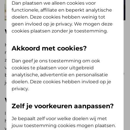
Dan plaatsen we alleen cookies voor
functionele, affiliate en beperkt analytische
doelen. Deze cookies hebben weinig tot
geen invloed op je privacy. We mogen deze
Wat is het kraampakket?
cookies plaatsen zonder je toestemming.
Het kraampakket is een gratis pakket met
Akkoord met cookies?
medische artikelen voor onze verzekerden die
zwanger zijn. De inhoud is samengesteld met
Dan geef je ons toestemming om ook
verloskundigen en bevat alles wat nodig is bij de
cookies te plaatsen voor uitgebreid
analytische, advertentie en personalisatie
bevalling en de eerste dagen daarna. Je kiest zelf of
doelen. Deze cookies hebben invloed op je
je het duurzamere of het standaard pakket wilt.
privacy.
Wat zit er in het kraampakket?
Zelf je voorkeuren aanpassen?
In het
duurzamere kraampakket
zitten
Je bepaalt zelf voor welke doelen wij met
herbruikbare en natuurlijke artikelen. Zoals een
jouw toestemming cookies mogen plaatsen.
wasbare matrasbeschermer en wasbare