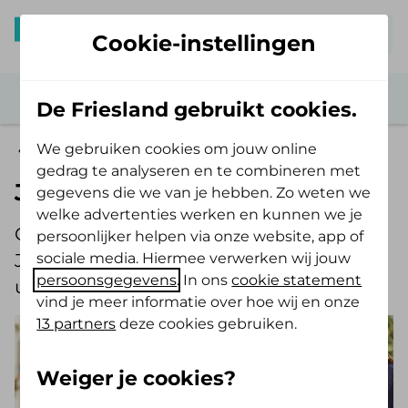
Mijn De Friesland
Cookie-instellingen
De Friesland gebruikt cookies.
We gebruiken cookies om jouw online
Zwangerschap en je zorgverzekering
gedrag te analyseren en te combineren met
Je gratis kraampakket
gegevens die we van je hebben. Zo weten we
welke advertenties werken en kunnen we je
Gefeliciteerd met je zwangerschap!
persoonlijker helpen via onze website, app of
sociale media. Hiermee verwerken wij jouw
Je ontvangt van ons gratis een
persoonsgegevens
. In ons
cookie statement
uitgebreid kraampakket.
vind je meer informatie over hoe wij en onze
13 partners
deze cookies gebruiken.
Weiger je cookies?