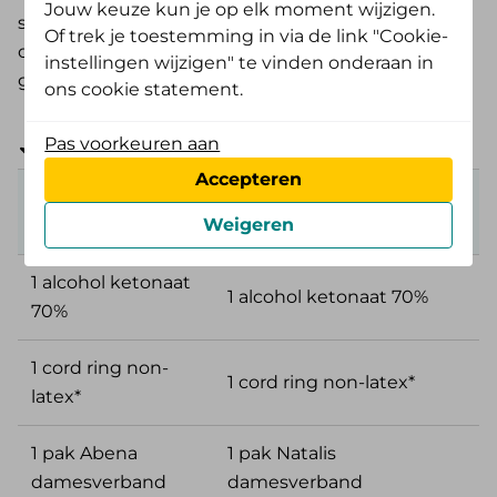
Jouw keuze kun je op elk moment wijzigen.
stretchbroekjes. Andere producten zijn duurzaam,
Of trek je toestemming in via de link "Cookie-
omdat deze op een natuurlijke manier zijn
instellingen wijzigen" te vinden onderaan in
gemaakt.
ons cookie statement.
Pas voorkeuren aan
Sleep de tabel om meer informatie te zien
Accepteren
Duurzamer
Standaard kraampakket
Weigeren
kraampakket
1 alcohol ketonaat
1 alcohol ketonaat 70%
70%
1 cord ring non-
1 cord ring non-latex*
latex*
1 pak Abena
1 pak Natalis
damesverband
damesverband