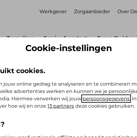
Werkgever
Zorgaanbieder
Over De
Zorgwijzer
Service & contact
Gezondheid en 
Cookie-instellingen
che hulp
uikt cookies.
 jouw online gedrag te analyseren en te combineren m
elke advertenties werken en kunnen we je persoonlijke
e hulp
media. Hiermee verwerken wij jouw
persoonsgegevens
. I
ver hoe wij en onze
13 partners
deze cookies gebruiken.
s?
hebt, kan dat heel