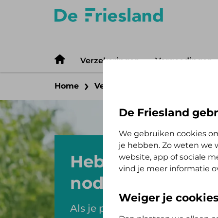
Verzekeringen
Vergoedingen
Home
Vergoedingen
Psychologis
De Friesland gebr
We gebruiken cookies om
je hebben. Zo weten we w
Heb je psychisch
website, app of sociale 
vind je meer informatie o
nodig?
Weiger je cookie
Als je psychische hulp nodig 