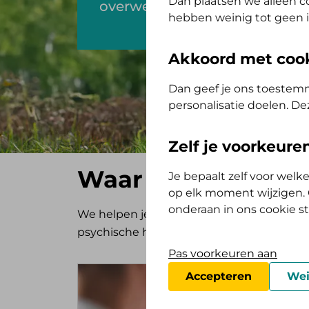
Dan plaatsen we alleen co
overweldigend zijn.
hebben weinig tot geen i
Akkoord met coo
Dan geef je ons toestemm
personalisatie doelen. De
Zelf je voorkeur
Waar kunnen we j
Je bepaalt zelf voor wel
op elk moment wijzigen. O
onderaan in ons cookie s
We helpen je door te vertellen wat de opt
psychische hulp nodig hebt.
Pas voorkeuren aan
Accepteren
Wei