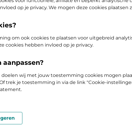
okies voor functionele, affiliate en beperkt analytische
nvloed op je privacy. We mogen deze cookies plaatsen 
kies?
ing om ook cookies te plaatsen voor uitgebreid analyti
ze cookies hebben invloed op je privacy.
en aanpassen?
e mee helpen?
ke doelen wij met jouw toestemming cookies mogen plaa
f trek je toestemming in via de link "Cookie-instellinge
tatement.
ies zijn en wat je van ons als zorgverzekeraar kunt ver
geren