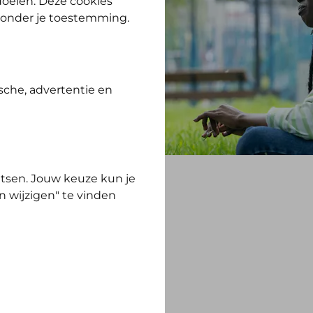
 doelen. Deze cookies
zonder je toestemming.
sche, advertentie en
tsen. Jouw keuze kun je
n wijzigen" te vinden
wachten wanneer je