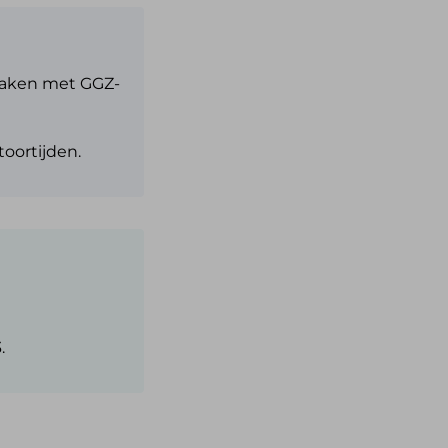
spraken met GGZ-
toortijden.
.