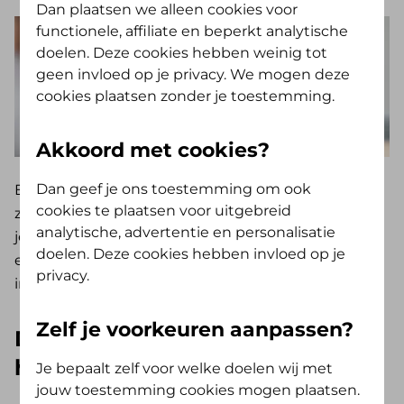
Dan plaatsen we alleen cookies voor
functionele, affiliate en beperkt analytische
doelen. Deze cookies hebben weinig tot
geen invloed op je privacy. We mogen deze
cookies plaatsen zonder je toestemming.
Akkoord met cookies?
Dan geef je ons toestemming om ook
Er zijn meerdere soorten psychische hulp, dus er
cookies te plaatsen voor uitgebreid
zijn ook meerdere soorten hulpverleners. Naar wie
analytische, advertentie en personalisatie
je wordt doorverwezen beslist vaak de huisarts na
doelen. Deze cookies hebben invloed op je
een gesprek. De belangrijkste zorgverleners vind je
privacy.
in het overzicht hieronder.
Zelf je voorkeuren aanpassen?
De verschillende soorten
hulpverleners:
Je bepaalt zelf voor welke doelen wij met
jouw toestemming cookies mogen plaatsen.