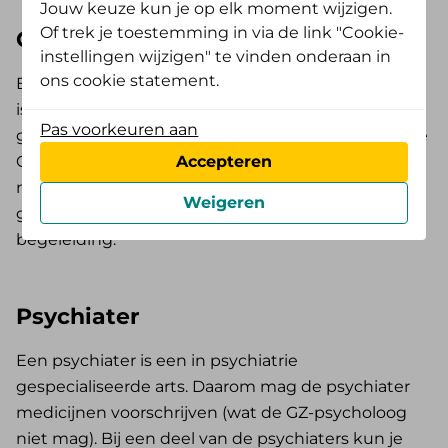
Jouw keuze kun je op elk moment wijzigen.
Of trek je toestemming in via de link "Cookie-
GZ-psycholoog
instellingen wijzigen" te vinden onderaan in
ons cookie statement.
Een gezondheidszorgpsycholoog (GZ-psycholoog)
is gespecialiseerd in gedrag en menselijke
Pas voorkeuren aan
gevoelens. In meerdere gesprekken achterhaalt de
GZ-psycholoog wat er met je aan de hand is. Dit
Accepteren
noemen we de diagnose. Als die diagnose is
Weigeren
gesteld, helpt de GZ-psycholoog met therapie en
begeleiding.
Psychiater
Een psychiater is een in psychiatrie
gespecialiseerde arts. Daarom mag de psychiater
medicijnen voorschrijven (wat de GZ-psycholoog
niet mag). Bij een deel van de psychiaters kun je