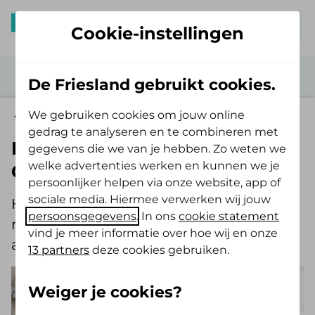
Mijn De Friesland
Cookie-instellingen
De Friesland gebruikt cookies.
We gebruiken cookies om jouw online
Psychologische hulp
gedrag te analyseren en te combineren met
Ik ben doorverwezen naar een
gegevens die we van je hebben. Zo weten we
welke advertenties werken en kunnen we je
GZ-psycholoog
persoonlijker helpen via onze website, app of
sociale media. Hiermee verwerken wij jouw
Hieronder vertellen we je waar je
persoonsgegevens
. In ons
cookie statement
rekening mee kunt houden en wat we
vind je meer informatie over hoe wij en onze
als zorgverzekeraar voor je doen.
13 partners
deze cookies gebruiken.
Weiger je cookies?