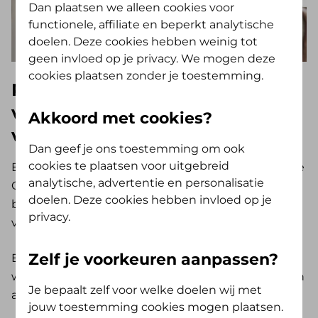
Dan plaatsen we alleen cookies voor
functionele, affiliate en beperkt analytische
doelen. Deze cookies hebben weinig tot
geen invloed op je privacy. We mogen deze
cookies plaatsen zonder je toestemming.
Psychische hulp wordt vergoed
vanuit de basisverzekering,
Akkoord met cookies?
vanaf 18 jaar
Dan geef je ons toestemming om ook
cookies te plaatsen voor uitgebreid
Ben je 18 jaar of ouder? Dan valt een bezoek aan de
analytische, advertentie en personalisatie
GZ-psycholoog onder de dekking van de
doelen. Deze cookies hebben invloed op je
basisverzekering. Je hebt dus geen aanvullende
privacy.
verzekering nodig.
Zelf je voorkeuren aanpassen?
Er zijn wel uitzonderingen, zoals relatietherapie of
werktherapie. Die hulp wordt soms vergoed uit een
Je bepaalt zelf voor welke doelen wij met
aanvullende verzekering.
jouw toestemming cookies mogen plaatsen.