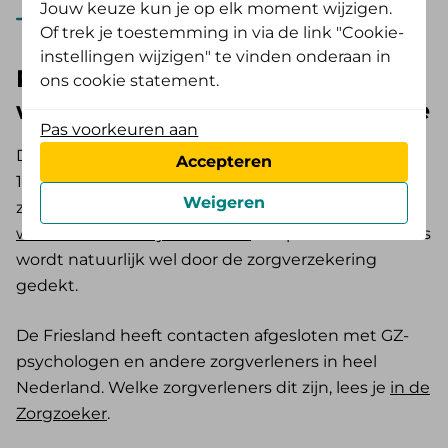
Jouw keuze kun je op elk moment wijzigen.
Bekijk de vergoeding voor psychische hulp
Of trek je toestemming in via de link "Cookie-
instellingen wijzigen" te vinden onderaan in
Psychische hulp tot 18 jaar
ons cookie statement.
wordt geregeld via de gemeente
Pas voorkeuren aan
Daarom valt geestelijke gezondheidszorg (GGZ) tot
Accepteren
18 jaar niet onder de dekking van de
Weigeren
zorgverzekering. Meer hierover lees je op de
website van de Rijksoverheid
. Hulp door de huisarts
wordt natuurlijk wel door de zorgverzekering
gedekt.
De Friesland heeft contacten afgesloten met GZ-
psychologen en andere zorgverleners in heel
Nederland. Welke zorgverleners dit zijn, lees je
in de
Zorgzoeker
.