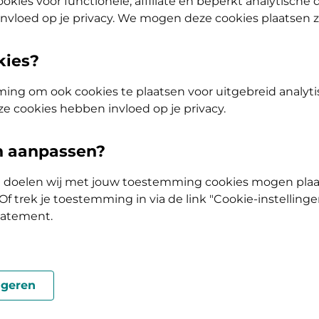
ehandeling van psychische klachten opgenomen
okies voor functionele, affiliate en beperkt analytische
nvloed op je privacy. We mogen deze cookies plaatsen 
esland krijg je hiervoor een vergoeding.
kies?
ing om ook cookies te plaatsen voor uitgebreid analyti
met het Plus-pakket? Hieronder zie je, bij de
ze cookies hebben invloed op je privacy.
jouw pakketnaam zonder het woord 'Plus'. Wil je
 je collectief nadat je jouw pakket hebt
en aanpassen?
ke doelen wij met jouw toestemming cookies mogen plaa
f trek je toestemming in via de link "Cookie-instellinge
tap of AV (Tand) Doorstap? Kies dan voor de basisverzekering Zelf B
tatement.
olis
geren
Vergoeding en voorwaarden