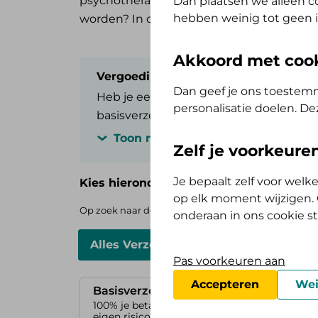
psychotherapeut? Of moet je voor een b
Dan plaatsen we alleen co
hebben weinig tot geen i
worden? In de basisverzekering van De Fri
Akkoord met coo
Vergoedingen Plus-pakket
Dan geef je ons toestemm
Heb je een collectieve zorgverzekering 
personalisatie doelen. De
basisverzekering Alles Verzorgd Polis, 
weten wat jouw extra voordeel is? Zoek
Toon meer..
Zelf je voorkeur
geselecteerd.
Je bepaalt zelf voor wel
Kies hieronder je basisverzekering
op elk moment wijzigen. O
Op zoek naar de vergoedingen voor de AV (Tand) Ops
onderaan in ons cookie s
Alles Verzorgd Polis
Zelf Bewust P
Pas voorkeuren aan
Accepteren
Wei
Basisverzekering
100% je betaalt
eigen risico