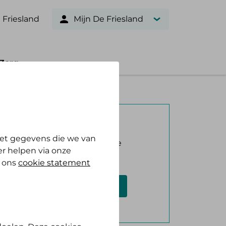
 Friesland
Mijn De Friesland
Zorg
Verzekerd bij ons?
et gegevens die we van
Log in met DigiD en bekijk je
r helpen via onze
vergoeding.
n ons
cookie statement
Log in met DigiD
Geen DigiD?
Vraag aan