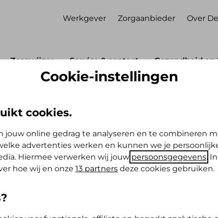
Werkgever
Zorgaanbieder
Over De
Zorgwijzer
Service & contact
Gezondheid en 
Cookie-instellingen
e geestelijke gezondheidszorg (GGZ) vanaf 18 jaar
stelijke
uikt cookies.
GZ) vanaf 18 jaar
 jouw online gedrag te analyseren en te combineren m
elke advertenties werken en kunnen we je persoonlijke
media. Hiermee verwerken wij jouw
persoonsgegevens
. I
ver hoe wij en onze
13 partners
deze cookies gebruiken.
s?
n? Bijvoorbeeld van een psycholoog of