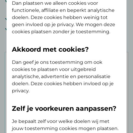
Anticonceptie
: volledige vergoeding vanaf 21
Dan plaatsen we alleen cookies voor
jaar
functionele, affiliate en beperkt analytische
doelen. Deze cookies hebben weinig tot
Wereldwijde dekking voor
spoedeisende zorg
geen invloed op je privacy. We mogen deze
Tandartskosten
na een ongeval
: € 10.000,- per
cookies plaatsen zonder je toestemming.
ongeval
Akkoord met cookies?
Dan geef je ons toestemming om ook
cookies te plaatsen voor uitgebreid
analytische, advertentie en personalisatie
doelen. Deze cookies hebben invloed op je
privacy.
AV Budget
€ 9,50 p/mnd
Zelf je voorkeuren aanpassen?
Je bepaalt zelf voor welke doelen wij met
Binnen 3 minuten je verzekering afsluiten.
jouw toestemming cookies mogen plaatsen.