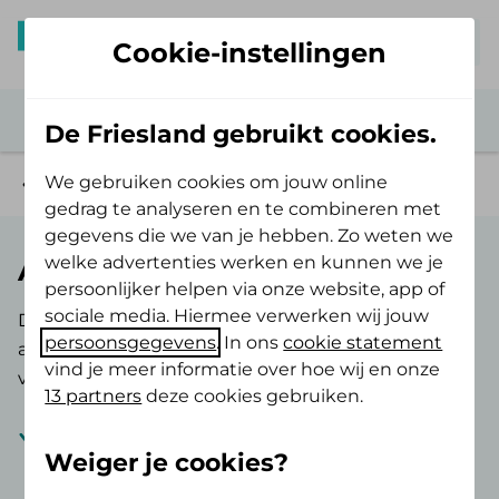
Mijn De Friesland
Cookie-instellingen
De Friesland gebruikt cookies.
We gebruiken cookies om jouw online
Aanvullende verzekering
gedrag te analyseren en te combineren met
gegevens die we van je hebben. Zo weten we
welke advertenties werken en kunnen we je
AV Budget
persoonlijker helpen via onze website, app of
sociale media. Hiermee verwerken wij jouw
De AV Budget is een van onze voordeligste
persoonsgegevens
. In ons
cookie statement
aanvullende verzekering. Je krijgt onder andere
vind je meer informatie over hoe wij en onze
vergoeding voor:
13 partners
deze cookies gebruiken.
9 behandelingen
fysiotherapie
per
Weiger je cookies?
kalenderjaar