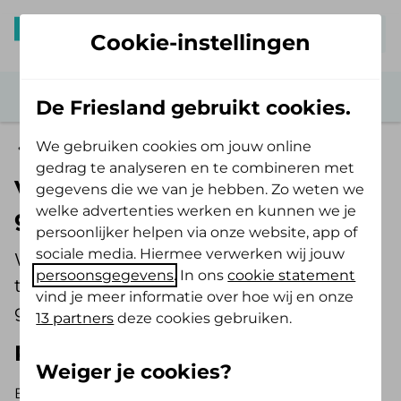
Mijn De Friesland
Cookie-instellingen
De Friesland gebruikt cookies.
We gebruiken cookies om jouw online
Persoonsgebonden budget (pgb)
gedrag te analyseren en te combineren met
Verschil pgb en
gegevens die we van je hebben. Zo weten we
welke advertenties werken en kunnen we je
gecontracteerde zorg
persoonlijker helpen via onze website, app of
sociale media. Hiermee verwerken wij jouw
Wij leggen je graag uit wat het verschil is
persoonsgegevens
. In ons
cookie statement
tussen een pgb en zorg via
vind je meer informatie over hoe wij en onze
gecontracteerde zorgverleners.
13 partners
deze cookies gebruiken.
Pgb
Weiger je cookies?
Bij een Persoonsgebonden Budget (pgb) heb je