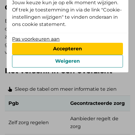
Jouw keuze kun je op elk moment wijzigen.
Gecontracteerde zorg
Of trek je toestemming in via de link "Cookie-
instellingen wijzigen" te vinden onderaan in
Bij gecontracteerde zorg maak je gebruik van een,
ons cookie statement.
door ons, gecontracteerde zorgaanbieder. De
zorgaanbieder regelt samen met jou de zorg. De
Pas voorkeuren aan
gecontracteerde aanbieder declareert de nota’s
Accepteren
voor de zorg rechtstreeks bij je zorgverzekeraar.
Weigeren
Het verschil in een overzicht
Sleep de tabel om meer informatie te zien
Pgb
Gecontracteerde zorg
Aanbieder regelt de
Zelf zorg regelen
zorg