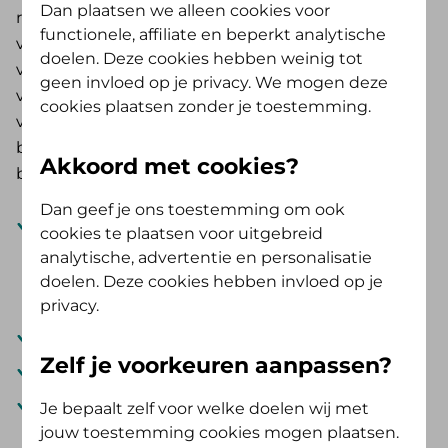
Dan plaatsen we alleen cookies voor
recht op een aantal uren zorg gebaseerd op de
functionele, affiliate en beperkt analytische
verpleegkundige indicatie. Je kunt zorg inzetten
doelen. Deze cookies hebben weinig tot
via een thuiszorgorganisatie of via een kennis,
geen invloed op je privacy. We mogen deze
vriend of familielid. Er gelden maximale
cookies plaatsen zonder je toestemming.
vergoedingen voor informele of formele zorg. Je
bent zelf verantwoordelijk voor het pgb,
Akkoord met cookies?
bijvoorbeeld voor
Dan geef je ons toestemming om ook
een evenredige besteding van het pgb. Je kunt
cookies te plaatsen voor uitgebreid
alleen de uren/minuten die per week zijn
analytische, advertentie en personalisatie
afgegeven in de toekenningsverklaring
doelen. Deze cookies hebben invloed op je
besteden.
privacy.
de administratie
Zelf je voorkeuren aanpassen?
het declareren
een kwalitatief goede zorginzet
Je bepaalt zelf voor welke doelen wij met
jouw toestemming cookies mogen plaatsen.