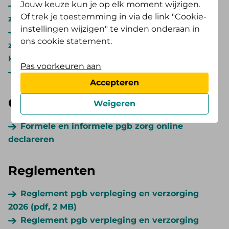
Jouw keuze kun je op elk moment wijzigen.
Declaratieformulier pgb 2025 formele
Of trek je toestemming in via de link "Cookie-
zorgaanbieder (pdf, 529,2 KB)
instellingen wijzigen" te vinden onderaan in
Declaratieformulier pgb 2025 informele
ons cookie statement.
zorgaanbieder / natuurlijk persoon (pdf, 522,7
KB)
Pas voorkeuren aan
Wijzigingsformulier 2025 (pdf, 172,5 KB)
Accepteren
Online declareren
Weigeren
Formele en informele pgb zorg online
declareren
Reglementen
Reglement pgb verpleging en verzorging
2026 (pdf, 2 MB)
Reglement pgb verpleging en verzorging