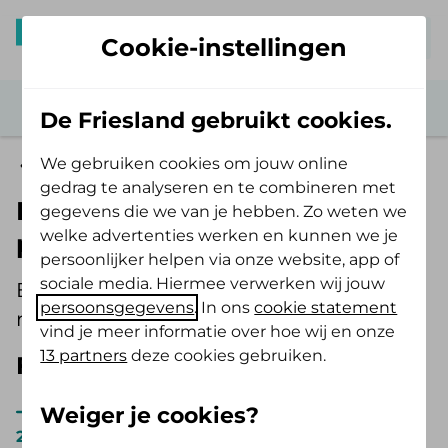
Mijn De Friesland
Cookie-instellingen
De Friesland gebruikt cookies.
We gebruiken cookies om jouw online
Persoonsgebonden budget (pgb)
gedrag te analyseren en te combineren met
Formulieren en reglementen
gegevens die we van je hebben. Zo weten we
welke advertenties werken en kunnen we je
pgb
persoonlijker helpen via onze website, app of
sociale media. Hiermee verwerken wij jouw
Een overzicht van de pgb formulieren en
persoonsgegevens
. In ons
cookie statement
reglementen vind je hier.
vind je meer informatie over hoe wij en onze
13 partners
deze cookies gebruiken.
Folders en formulieren 2026
Reglement pgb verpleging en verzorging
Weiger je cookies?
2026 (pdf, 2 MB)