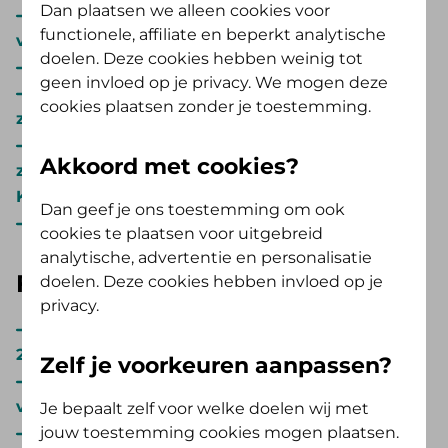
Dan plaatsen we alleen cookies voor
Overzicht veranderingen pgb verpleging en
functionele, affiliate en beperkt analytische
verzorging 2026 (pdf, 187,3 KB)
doelen. Deze cookies hebben weinig tot
Aanvraagformulier pgb 2026 (pdf, 642 KB)
geen invloed op je privacy. We mogen deze
Declaratieformulier pgb 2026 formele
cookies plaatsen zonder je toestemming.
zorgaanbieder (pdf, 529,2 KB)
Declaratieformulier pgb 2026 informele
Akkoord met cookies?
zorgaanbieder / natuurlijk persoon (pdf, 522,7
KB)
Dan geef je ons toestemming om ook
Wijzigingsformulier 2026 (pdf, 172,5 KB)
cookies te plaatsen voor uitgebreid
analytische, advertentie en personalisatie
Folders en formulieren 2025
doelen. Deze cookies hebben invloed op je
privacy.
Reglement pgb verpleging en verzorging
2025 (pdf, 2 MB)
Zelf je voorkeuren aanpassen?
Overzicht veranderingen pgb verpleging en
verzorging 2025 (pdf, 187,3 KB)
Je bepaalt zelf voor welke doelen wij met
jouw toestemming cookies mogen plaatsen.
Aanvraagformulier pgb 2025 (pdf, 328 KB)