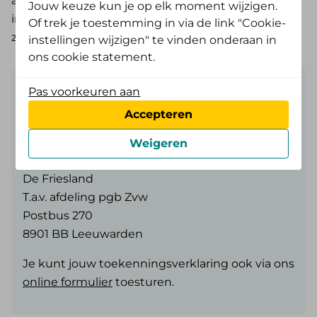
aan te vragen bij de wijkverpleegkundige. Na het
Jouw keuze kun je op elk moment wijzigen.
invullen en toesturen van het aanvraagformulier
Of trek je toestemming in via de link "Cookie-
zullen wij jouw aanvraag beoordelen.
instellingen wijzigen" te vinden onderaan in
ons cookie statement.
Toekenningsverklaring versturen
Pas voorkeuren aan
Accepteren
Stuur je toekenningsverklaring zelf naar ons
toe. Je kunt deze sturen naar:
Weigeren
De Friesland
T.a.v. afdeling pgb Zvw
Postbus 270
8901 BB Leeuwarden
Je kunt jouw toekenningsverklaring ook via ons
online formulier
toesturen.