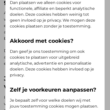
geldig
Dan plaatsen we alleen cookies voor
functionele, affiliate en beperkt analytische
Als je toekenningsverklaring nog geldig is nemen
doelen. Deze cookies hebben weinig tot
wij deze over tot de einddatum van de indicatie
geen invloed op je privacy. We mogen deze
en/of einddatum toekenningsverklaring. Wij
cookies plaatsen zonder je toestemming.
adviseren je om jouw toekenningsverklaring te
bewaren zolang hij geldig is.
Akkoord met cookies?
De hoogte van de vergoeding voor deze uren kan
Dan geef je ons toestemming om ook
afwijken. Dat is omdat iedere zorgverzekeraar haar
cookies te plaatsen voor uitgebreid
analytische, advertentie en personalisatie
eigen tarieven hanteert.
doelen. Deze cookies hebben invloed op je
privacy.
Je toekenningsverklaring is
verlopen
Zelf je voorkeuren aanpassen?
Is je toekenningsverklaring en/of jouw indicatie
Je bepaalt zelf voor welke doelen wij met
verlopen? De eerste stap is dan om een indicatie
jouw toestemming cookies mogen plaatsen.