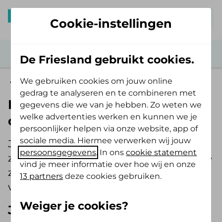
Mijn De Friesland
Cookie-instellingen
De Friesland gebruikt cookies.
We gebruiken cookies om jouw online
Persoonsgebonden budget (pgb)
gedrag te analyseren en te combineren met
Neemt De Friesland mijn pgb
gegevens die we van je hebben. Zo weten we
welke advertenties werken en kunnen we je
over?
persoonlijker helpen via onze website, app of
sociale media. Hiermee verwerken wij jouw
Je stapt naar ons over van je huidige
persoonsgegevens
. In ons
cookie statement
zorgverzekeraar en je hebt een pgb via je
vind je meer informatie over hoe wij en onze
zorgverzekeraar? Dan zijn er
13 partners
deze cookies gebruiken.
verschillende mogelijkheden.
Weiger je cookies?
Je toekenningsverklaring is nog