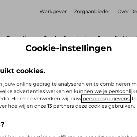
Werkgever
Zorgaanbieder
Over De
Zorgwijzer
Service & contact
Gezondheid en 
Cookie-instellingen
den budget (pgb)
Goede administratie voor pgb
ie
uikt cookies.
 jouw online gedrag te analyseren en te combineren m
istratie? En is er een bewaarplicht?
elke advertenties werken en kunnen we je persoonlijke
ken te controleren. Het is daarom heel
media. Hiermee verwerken wij jouw
persoonsgegevens
. I
n minimaal 5 jaar te bewaren:
ver hoe wij en onze
13 partners
deze cookies gebruiken.
s?
rleners