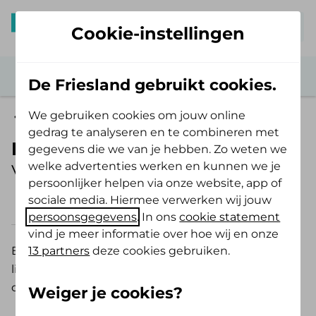
Mijn De Friesland
Cookie-instellingen
De Friesland gebruikt cookies.
We gebruiken cookies om jouw online
Zelf Bewust Polis
gedrag te analyseren en te combineren met
Plastische chirurgie
gegevens die we van je hebben. Zo weten we
welke advertenties werken en kunnen we je
Vergoeding 2026
persoonlijker helpen via onze website, app of
sociale media. Hiermee verwerken wij jouw
2026
2025
persoonsgegevens
. In ons
cookie statement
vind je meer informatie over hoe wij en onze
13 partners
deze cookies gebruiken.
Bij plastische chirurgie worden afwijkingen aan het
lichaam, aangeboren of door ziekte, door een
operatie hersteld.
Weiger je cookies?