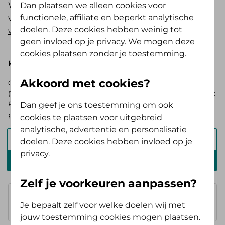
Wij beoordelen of je aanvraag voldoet aan de
Dan plaatsen we alleen cookies voor
functionele, affiliate en beperkt analytische
voorwaarden van de VAV.
Lees de vereenvoudigde
doelen. Deze cookies hebben weinig tot
werkwijzer (pdf, 604 KB)
.
geen invloed op je privacy. We mogen deze
cookies plaatsen zonder je toestemming.
Kies hieronder je basisverzekering
Akkoord met cookies?
Op zoek naar de vergoedingen voor de AV (Tand) Opstap of AV
(Tand) Doorstap? Kies dan voor de basisverzekering Zelf Bewust
Polis. Ben je verzekerd bij ons? Log in en
bekijk je persoonlijke
Dan geef je ons toestemming om ook
pakket
.
cookies te plaatsen voor uitgebreid
analytische, advertentie en personalisatie
Alles Verzorgd Polis
doelen. Deze cookies hebben invloed op je
privacy.
Zelf Bewust Polis
Zelf je voorkeuren aanpassen?
Basisverzekering
100%
Je bepaalt zelf voor welke doelen wij met
je betaalt eigen risico
jouw toestemming cookies mogen plaatsen.