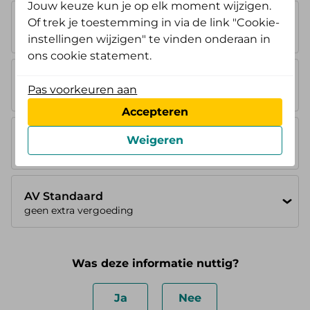
Jouw keuze kun je op elk moment wijzigen.
AV Instap
Of trek je toestemming in via de link "Cookie-
geen extra vergoeding
instellingen wijzigen" te vinden onderaan in
ons cookie statement.
AV Opstap
Pas voorkeuren aan
geen extra vergoeding
Accepteren
AV Doorstap
Weigeren
geen extra vergoeding
AV Standaard
geen extra vergoeding
Was deze informatie nuttig?
Ja
Nee