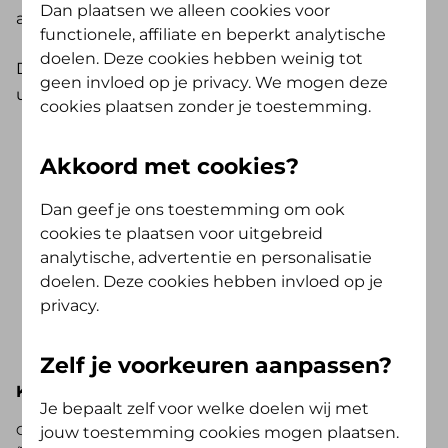
Dan plaatsen we alleen cookies voor
aan je spieren, gewrichten en banden.
functionele, affiliate en beperkt analytische
doelen. Deze cookies hebben weinig tot
De volgende behandelingen worden (gedeeltelijk)
geen invloed op je privacy. We mogen deze
uit de basisverzekering vergoed:
cookies plaatsen zonder je toestemming.
Bekkenfysiotherapie i.v.m. urine-incontinentie
Akkoord met cookies?
Fysiotherapie bij COPD
Fysiotherapie en oefentherapie vanaf 18 jaar
Dan geef je ons toestemming om ook
chronisch
cookies te plaatsen voor uitgebreid
Oefentherapie bij artrose van heup- of
analytische, advertentie en personalisatie
kniegewricht
doelen. Deze cookies hebben invloed op je
Oefentherapie bij etalagebenen vanaf 18 jaar
privacy.
Fysiotherapie bij reumatoïde artritis
Zelf je voorkeuren aanpassen?
Kies hieronder je basisverzekering
Je bepaalt zelf voor welke doelen wij met
Op zoek naar de vergoedingen voor de AV (Tand) Opstap of AV
jouw toestemming cookies mogen plaatsen.