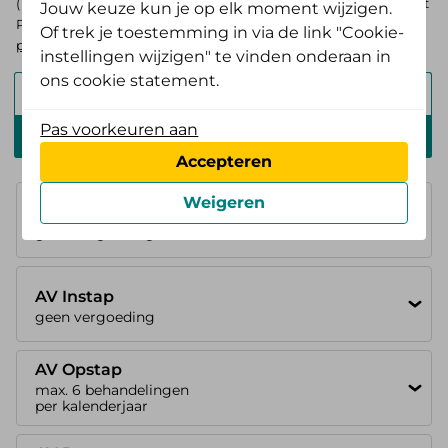
(Tand) Doorstap? Kies dan voor de basisverzekering Zelf Bewust
Jouw keuze kun je op elk moment wijzigen.
Polis. Ben je verzekerd bij ons? Log in en
bekijk je persoonlijke
Of trek je toestemming in via de link "Cookie-
pakket
.
instellingen wijzigen" te vinden onderaan in
ons cookie statement.
Alles Verzorgd Polis
Pas voorkeuren aan
Zelf Bewust Polis
Accepteren
Weigeren
Basisverzekering
geen vergoeding
AV Instap
geen vergoeding
AV Opstap
max. 6 behandelingen
per kalenderjaar