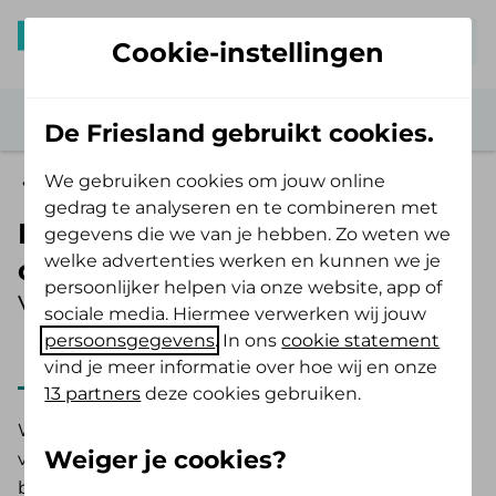
Mijn De Friesland
Cookie-instellingen
De Friesland gebruikt cookies.
We gebruiken cookies om jouw online
Zelf Bewust Polis
gedrag te analyseren en te combineren met
Fysiotherapie en
gegevens die we van je hebben. Zo weten we
welke advertenties werken en kunnen we je
oefentherapie vanaf 18 jaar
persoonlijker helpen via onze website, app of
Vergoeding 2025
sociale media. Hiermee verwerken wij jouw
persoonsgegevens
. In ons
cookie statement
2025
2026
vind je meer informatie over hoe wij en onze
13 partners
deze cookies gebruiken.
Wil je naar een fysiotherapeut of oefentherapeut
Weiger je cookies?
voor een behandeling? Fysiotherapie is een
behandelmethode voor lichamelijke klachten zoals