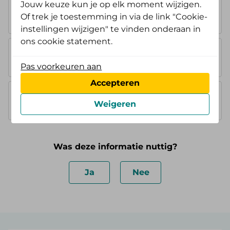
Jouw keuze kun je op elk moment wijzigen.
AV Opstap
Of trek je toestemming in via de link "Cookie-
geen extra vergoeding
instellingen wijzigen" te vinden onderaan in
ons cookie statement.
AV Doorstap
geen extra vergoeding
Pas voorkeuren aan
Accepteren
AV Standaard
Weigeren
geen extra vergoeding
Was deze informatie nuttig?
Ja
Nee