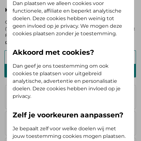
Dan plaatsen we alleen cookies voor
Kies hieronder je basisverzekering
functionele, affiliate en beperkt analytische
doelen. Deze cookies hebben weinig tot
Op zoek naar de vergoedingen voor de AV (Tand) Opstap of AV
geen invloed op je privacy. We mogen deze
(Tand) Doorstap? Kies dan voor de basisverzekering Zelf Bewust
cookies plaatsen zonder je toestemming.
Polis. Ben je verzekerd bij ons? Log in en
bekijk je persoonlijke
pakket
.
Akkoord met cookies?
Alles Verzorgd Polis
Dan geef je ons toestemming om ook
Zelf Bewust Polis
cookies te plaatsen voor uitgebreid
analytische, advertentie en personalisatie
doelen. Deze cookies hebben invloed op je
Basisverzekering
privacy.
100%, je betaalt
€ 67,50 per paar
Zelf je voorkeuren aanpassen?
AV Instap
geen extra vergoeding
Je bepaalt zelf voor welke doelen wij met
jouw toestemming cookies mogen plaatsen.