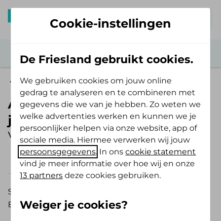
Mijn De Friesland
Cookie-instellingen
De Friesland gebruikt cookies.
We gebruiken cookies om jouw online
Zelf Bewust Polis
gedrag te analyseren en te combineren met
Allergeenvrije schoenen tot 16
gegevens die we van je hebben. Zo weten we
welke advertenties werken en kunnen we je
jaar
persoonlijker helpen via onze website, app of
Vergoeding 2026
sociale media. Hiermee verwerken wij jouw
persoonsgegevens
. In ons
cookie statement
2026
2025
vind je meer informatie over hoe wij en onze
13 partners
deze cookies gebruiken.
Schoenen voor mensen met een allergie.
Weiger je cookies?
Bijvoorbeeld voor lijm, rubber of leer.