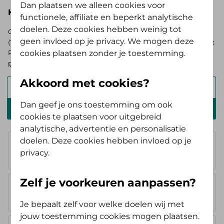
Dan plaatsen we alleen cookies voor
Kies hieronder je basisverzekering
functionele, affiliate en beperkt analytische
doelen. Deze cookies hebben weinig tot
Op zoek naar de vergoedingen voor de AV (Tand) Opstap of AV
geen invloed op je privacy. We mogen deze
(Tand) Doorstap? Kies dan voor de basisverzekering Zelf Bewust
cookies plaatsen zonder je toestemming.
Polis. Ben je verzekerd bij ons? Log in en
bekijk je persoonlijke
pakket
.
Akkoord met cookies?
Alles Verzorgd Polis
Dan geef je ons toestemming om ook
Zelf Bewust Polis
cookies te plaatsen voor uitgebreid
analytische, advertentie en personalisatie
doelen. Deze cookies hebben invloed op je
Basisverzekering
100%
privacy.
je betaalt eigen risico
Zelf je voorkeuren aanpassen?
AV Instap
geen extra vergoeding
Je bepaalt zelf voor welke doelen wij met
jouw toestemming cookies mogen plaatsen.