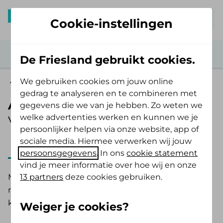
Mijn De Friesland
Cookie-instellingen
De Friesland gebruikt cookies.
We gebruiken cookies om jouw online
Zelf Bewust Polis
gedrag te analyseren en te combineren met
Ambulancevervoer
gegevens die we van je hebben. Zo weten we
welke advertenties werken en kunnen we je
Vergoeding 2025
persoonlijker helpen via onze website, app of
sociale media. Hiermee verwerken wij jouw
2025
2026
persoonsgegevens
. In ons
cookie statement
vind je meer informatie over hoe wij en onze
13 partners
deze cookies gebruiken.
Moet je met spoed naar het ziekenhuis? Of moet je
naar het ziekenhuis voor een behandeling? Dan
kan dat met de ambulance.
Weiger je cookies?