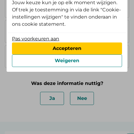
Jouw keuze kun je op elk moment wijzigen.
AV Opstap
Of trek je toestemming in via de link "Cookie-
geen extra vergoeding
instellingen wijzigen" te vinden onderaan in
ons cookie statement.
AV Doorstap
geen extra vergoeding
Pas voorkeuren aan
Accepteren
AV Standaard
geen extra vergoeding
Weigeren
Was deze informatie nuttig?
Ja
Nee