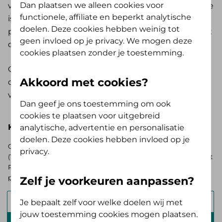
Dan plaatsen we alleen cookies voor
verpleegkundig specialist (VS) stelt vast of er sprake
functionele, affiliate en beperkt analytische
is van een hoog valrisico met onderliggende
doelen. Deze cookies hebben weinig tot
problemen die bijdragen aan dit valrisico. Dan geeft
geen invloed op je privacy. We mogen deze
deze hiervoor een verwijzing af.
cookies plaatsen zonder je toestemming.
Gemeenten, huisartsen en fysio- en
Akkoord met cookies?
oefentherapeuten werken in een keten samen om
valpreventie voor ouderen mogelijk te maken.
Dan geef je ons toestemming om ook
cookies te plaatsen voor uitgebreid
Kies hieronder je basisverzekering
analytische, advertentie en personalisatie
doelen. Deze cookies hebben invloed op je
Op zoek naar de vergoedingen voor de AV (Tand) Opstap of AV
privacy.
(Tand) Doorstap? Kies dan voor de basisverzekering Zelf Bewust
Polis. Ben je verzekerd bij ons? Log in en
bekijk je persoonlijke
pakket
.
Zelf je voorkeuren aanpassen?
Alles Verzorgd Polis
Je bepaalt zelf voor welke doelen wij met
jouw toestemming cookies mogen plaatsen.