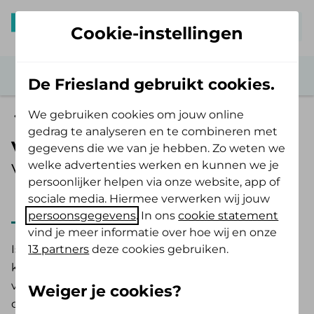
Mijn De Friesland
Cookie-instellingen
De Friesland gebruikt cookies.
We gebruiken cookies om jouw online
Zelf Bewust Polis
gedrag te analyseren en te combineren met
Valpreventie
gegevens die we van je hebben. Zo weten we
welke advertenties werken en kunnen we je
Vergoeding 2025
persoonlijker helpen via onze website, app of
sociale media. Hiermee verwerken wij jouw
2025
2026
persoonsgegevens
. In ons
cookie statement
vind je meer informatie over hoe wij en onze
13 partners
deze cookies gebruiken.
Is er een hoog valrisico bij jou vastgesteld? Dan
kom je mogelijk in aanmerking voor een
valpreventieprogramma. De huisarts, specialist
Weiger je cookies?
ouderengeneeskunde, physician assistent (PA) of