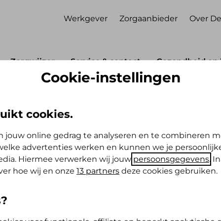
Werkgever
Zorgaanbieder
Over De
Zorgwijzer
Service & contact
Gezondheid en 
Cookie-instellingen
Polis
Stoppen-met-rokenprogramma
enprogramma
uikt cookies.
 jouw online gedrag te analyseren en te combineren m
elke advertenties werken en kunnen we je persoonlijke
media. Hiermee verwerken wij jouw
persoonsgegevens
. I
ver hoe wij en onze
13 partners
deze cookies gebruiken.
t uit een combinatie van gedragsveranderende
icotinepleisters en -kauwgum) met als doel
s?