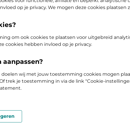
okies voor functionele, affiliate en beperkt analytische
nvloed op je privacy. We mogen deze cookies plaatsen 
kies?
tap of AV (Tand) Doorstap? Kies dan voor de basisverzekering Zelf B
ing om ook cookies te plaatsen voor uitgebreid analyti
olis
ze cookies hebben invloed op je privacy.
Vergoeding en voorwaarden
en aanpassen?
Kies je pakket en bekijk de vergoedingen en 
ke doelen wij met jouw toestemming cookies mogen plaa
horen.
f trek je toestemming in via de link "Cookie-instellinge
tatement.
geren