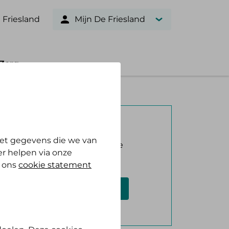
 Friesland
Mijn De Friesland
Zorg
Verzekerd bij ons?
et gegevens die we van
Log in met DigiD en bekijk je
r helpen via onze
vergoeding.
n ons
cookie statement
Log in met DigiD
Geen DigiD?
Vraag aan