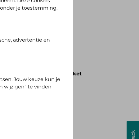
 doelen. Deze cookies
zonder je toestemming.
ewust Polis.
sche, advertentie en
voorwaarden die bij het pakket
tsen. Jouw keuze kun je
n wijzigen" te vinden