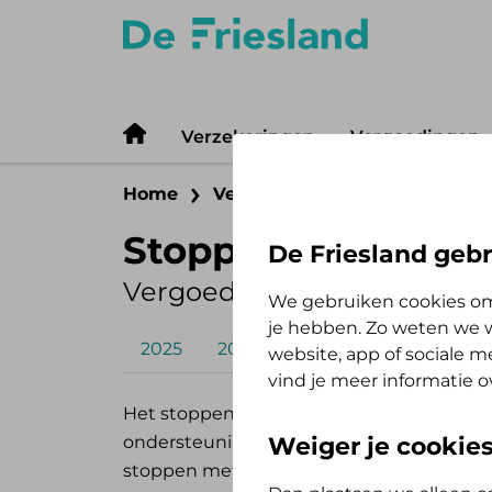
Verzekeringen
Vergoedingen
Home
Vergoedingen
Zelf Bewust 
Stoppen-met-rok
De Friesland gebr
Vergoeding 2022
We gebruiken cookies om
je hebben. Zo weten we w
2025
2026
website, app of sociale 
vind je meer informatie o
Het stoppen-met-rokenprogramma bestaa
ondersteuning en geneesmiddelen (o.a. n
Weiger je cookie
stoppen met roken.