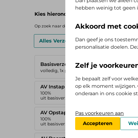
Dan plaatsen we alleen co
hebben weinig tot geen i
Kies hieronder je basisverzekering
Akkoord met coo
Op zoek naar de vergoedingen voor de AV (Tand) Ops
Dan geef je ons toestemm
Alles Verzorgd Polis
Zelf Bewust P
personalisatie doelen. De
Zelf je voorkeur
Basisverzekering
volledig, 1x per jaar
Je bepaalt zelf voor wel
op elk moment wijzigen. O
AV Instap
100%
onderaan in ons cookie s
uit basisverzekering
AV Opstap
Pas voorkeuren aan
100%
Accepteren
Wei
uit basisverzekering