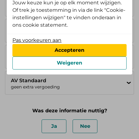
AV Instap
Jouw keuze kun je op elk moment wijzigen.
geen extra vergoeding
Of trek je toestemming in via de link "Cookie-
instellingen wijzigen" te vinden onderaan in
ons cookie statement.
AV Opstap
geen extra vergoeding
Pas voorkeuren aan
Accepteren
AV Doorstap
geen extra vergoeding
Weigeren
AV Standaard
geen extra vergoeding
Was deze informatie nuttig?
Ja
Nee