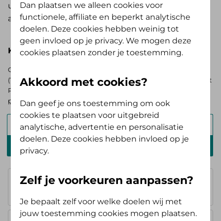
Dan plaatsen we alleen cookies voor
uitneembaar volledig kunstgebit krijg je een
functionele, affiliate en beperkt analytische
andere vergoeding.
doelen. Deze cookies hebben weinig tot
geen invloed op je privacy. We mogen deze
Kies hieronder je basisverzekering
cookies plaatsen zonder je toestemming.
Op zoek naar de vergoedingen voor de AV (Tand) Opstap of AV
Akkoord met cookies?
(Tand) Doorstap? Kies dan voor de basisverzekering Zelf Bewust
Polis. Ben je verzekerd bij ons? Log in en
bekijk je persoonlijke
pakket
.
Dan geef je ons toestemming om ook
cookies te plaatsen voor uitgebreid
Alles Verzorgd Polis
analytische, advertentie en personalisatie
doelen. Deze cookies hebben invloed op je
Zelf Bewust Polis
privacy.
Basisverzekering
Zelf je voorkeuren aanpassen?
je betaalt een
eigen bijdrage
Je bepaalt zelf voor welke doelen wij met
jouw toestemming cookies mogen plaatsen.