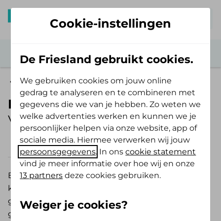
Mijn De Friesland
Cookie-instellingen
De Friesland gebruikt cookies.
We gebruiken cookies om jouw online
Zelf Bewust Polis
gedrag te analyseren en te combineren met
Kunstgebit op implantaten
gegevens die we van je hebben. Zo weten we
welke advertenties werken en kunnen we je
Vergoeding 2026
persoonlijker helpen via onze website, app of
sociale media. Hiermee verwerken wij jouw
2026
2025
persoonsgegevens
. In ons
cookie statement
vind je meer informatie over hoe wij en onze
13 partners
deze cookies gebruiken.
Een kunstgebit dat vastzit op implantaten in je
kaak. Dit heet ook wel een klikgebit. Je kunt het
gebit zelf uitnemen en weer vastklikken. Voor een
Weiger je cookies?
gedeeltelijk kunstgebit, gedeeltelijk klikgebit of