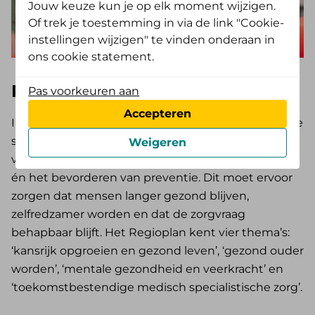
Jouw keuze kun je op elk moment wijzigen.
Of trek je toestemming in via de link "Cookie-
instellingen wijzigen" te vinden onderaan in
ons cookie statement.
Regioplan Friesland
Pas voorkeuren aan
Accepteren
In Friesland hebben wij met het Regioplan al mooie
stappen gezet. De kern van dit plan is het
Weigeren
versterken van de samenleving en de sociale basis
én het bevorderen van preventie. Dit moet ervoor
zorgen dat mensen langer gezond blijven,
zelfredzamer worden en dat de zorgvraag
behapbaar blijft. Het Regioplan kent vier thema’s:
‘kansrijk opgroeien en gezond leven’, ‘gezond ouder
worden’, ‘mentale gezondheid en veerkracht’ en
‘toekomstbestendige medisch specialistische zorg’.