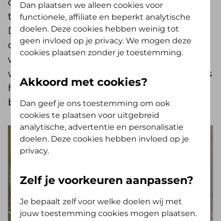
de generaties na ons beschikbaar,
Dan plaatsen we alleen cookies voor
toegankelijk en betaalbaar houden?
functionele, affiliate en beperkt analytische
doelen. Deze cookies hebben weinig tot
Deze maatschappelijke opgave houdt
geen invloed op je privacy. We mogen deze
ons volop bezig. Daarom onderzoeken
cookies plaatsen zonder je toestemming.
wij samen met zorgpartijen,
welzijnspartners, overheden en inwoners
Akkoord met cookies?
hoe wij de zorg anders, duurzamer en
beter kunnen inrichten.
Dan geef je ons toestemming om ook
cookies te plaatsen voor uitgebreid
analytische, advertentie en personalisatie
doelen. Deze cookies hebben invloed op je
privacy.
Zelf je voorkeuren aanpassen?
Je bepaalt zelf voor welke doelen wij met
jouw toestemming cookies mogen plaatsen.