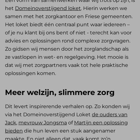
Een vorm van samenwerken waar wij trots op zijn, is
het
Domeinoverstijgend loket
. Hierin werken we
samen met het zorgkantoor en Friese gemeenten.
Het loket biedt één centraal punt waar iedereen –
of je nu klant bij ons bent of niet - terecht kan voor
advies en oplossingen rond complexe zorgvragen.
Zo gidsen wij mensen door het zorglandschap als
ze vastlopen in wet- en regelgeving. Het mooie is
dat wij met zorgpartners vaak tot hele praktische
oplossingen komen.
Meer welzijn, slimmere zorg
Dit levert inspirerende verhalen op. Zo konden wij
via het Domeinoverstijgend Loket
de ouders van
Jack
,
mevrouw Jongsma
of
Martijn een oplossing
bieden
die hun leven een stuk aangenamer
maakte. En niet alleen dat, vaak komt zo’n