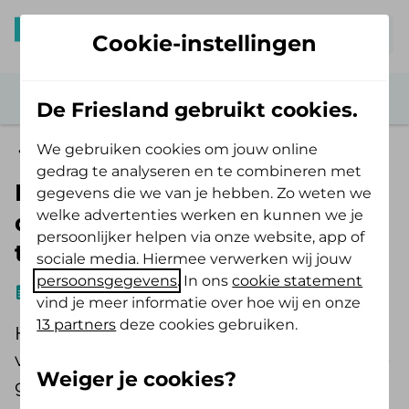
Mijn De Friesland
Cookie-instellingen
De Friesland gebruikt cookies.
We gebruiken cookies om jouw online
Zorg in de regio
gedrag te analyseren en te combineren met
Domeinoverstijgend werken:
gegevens die we van je hebben. Zo weten we
welke advertenties werken en kunnen we je
dé sleutel tot
persoonlijker helpen via onze website, app of
toekomstbestendige zorg
sociale media. Hiermee verwerken wij jouw
persoonsgegevens
. In ons
cookie statement
Artikel
21-11-2024
3 min
Nynke van der Meulen
vind je meer informatie over hoe wij en onze
13 partners
deze cookies gebruiken.
Het is geen nieuws meer dat de zorg
voor grote uitdagingen staat. Eén van de
Weiger je cookies?
grote vragen is hoe wij de zorg ook voor