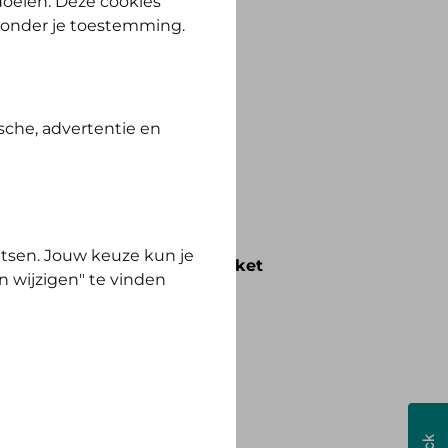
 doelen. Deze cookies
zonder je toestemming.
ewust Polis.
sche, advertentie en
tsen. Jouw keuze kun je
voorwaarden die bij het pakket
n wijzigen" te vinden