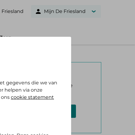
 Friesland
Mijn De Friesland
Zorg
Verzekerd bij ons?
et gegevens die we van
Log in met DigiD en bekijk je
r helpen via onze
vergoeding.
n ons
cookie statement
Log in met DigiD
Geen DigiD?
Vraag aan