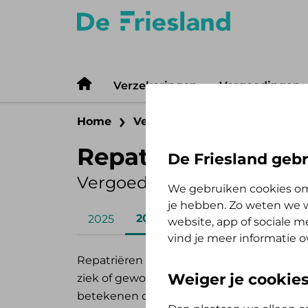
Verzekeringen
Vergoedingen
Home
Vergoedingen
Zelf Bewust 
Repatriëring
De Friesland gebr
Vergoeding 2026
We gebruiken cookies om
je hebben. Zo weten we w
2026
2025
website, app of sociale 
vind je meer informatie o
Repatriëren is terugkeren naar Nederla
Weiger je cookie
ziek of gewond bent. Bij het vervoer krij
betekenen dat een overledene naar Neder