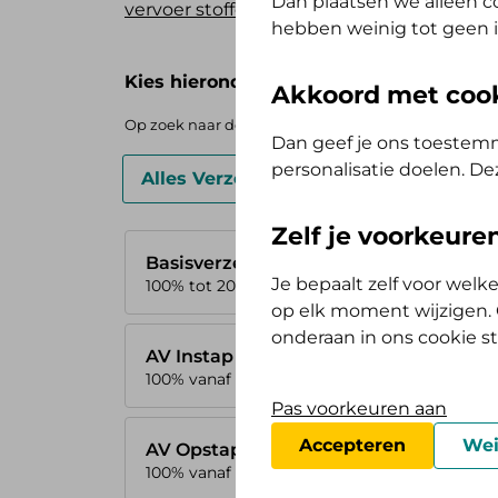
Dan plaatsen we alleen co
vervoer stoffelijk overschot naar Nederlan
hebben weinig tot geen i
Kies hieronder je basisverzekering
Akkoord met coo
Op zoek naar de vergoedingen voor de AV (Tand) Ops
Dan geef je ons toestemm
personalisatie doelen. De
Alles Verzorgd Polis
Zelf Bewust P
Zelf je voorkeur
Basisverzekering
Je bepaalt zelf voor wel
100% tot 200 km
op elk moment wijzigen. O
onderaan in ons cookie s
AV Instap
100% vanaf 200 km
Pas voorkeuren aan
Accepteren
Wei
AV Opstap
100% vanaf 200 km