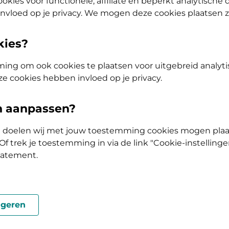
okies voor functionele, affiliate en beperkt analytische
d
.
nvloed op je privacy. We mogen deze cookies plaatsen 
kies?
tap of AV (Tand) Doorstap? Kies dan voor de basisverzekering Zelf B
ing om ook cookies te plaatsen voor uitgebreid analyti
ze cookies hebben invloed op je privacy.
olis
en aanpassen?
Vergoeding en voorwaarden
ke doelen wij met jouw toestemming cookies mogen plaa
Kies je pakket en bekijk de vergoedingen en 
f trek je toestemming in via de link "Cookie-instellinge
horen.
tatement.
geren