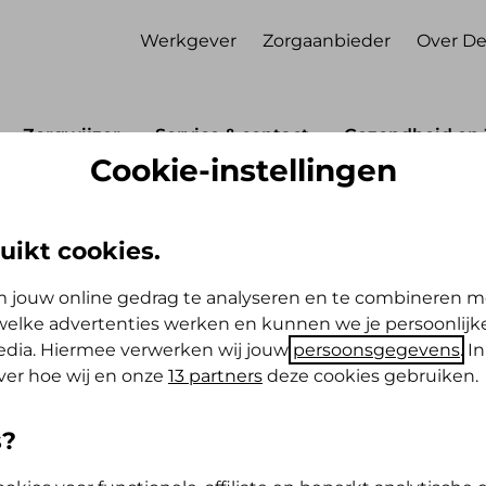
Werkgever
Zorgaanbieder
Over De
Zorgwijzer
Service & contact
Gezondheid en 
Cookie-instellingen
Polis
Repatriëring
uikt cookies.
 jouw online gedrag te analyseren en te combineren m
elke advertenties werken en kunnen we je persoonlijke
media. Hiermee verwerken wij jouw
persoonsgegevens
. I
ver hoe wij en onze
13 partners
deze cookies gebruiken.
nd om opgenomen te worden. Omdat je ernstig
s?
g je medische begeleiding. Repatriëren kan ook
land vervoerd wordt. Bekijk de vergoeding voor