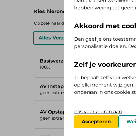
Dan plaatsen we alleen co
hebben weinig tot geen i
Kies hieronder je basisverzekering
Op zoek naar de vergoedingen voor de AV (Tand) Ops
Akkoord met coo
Alles Verzorgd Polis
Zelf Bewust P
Dan geef je ons toestemm
personalisatie doelen. De
Basisverzekering
Zelf je voorkeur
100%
Je bepaalt zelf voor wel
op elk moment wijzigen. O
AV Instap
onderaan in ons cookie s
geen extra vergoeding
Pas voorkeuren aan
AV Opstap
geen extra vergoeding
Accepteren
Wei