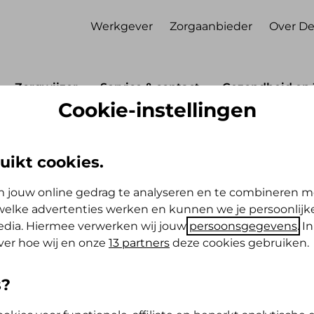
Werkgever
Zorgaanbieder
Over De
Zorgwijzer
Service & contact
Gezondheid en 
Cookie-instellingen
Polis
Huisarts
uikt cookies.
 jouw online gedrag te analyseren en te combineren m
elke advertenties werken en kunnen we je persoonlijke
media. Hiermee verwerken wij jouw
persoonsgegevens
. I
ver hoe wij en onze
13 partners
deze cookies gebruiken.
ls je vragen hebt over je gezondheid.
s?