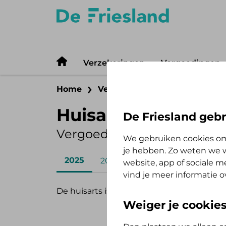
Verzekeringen
Vergoedingen
Home
Vergoedingen
Zelf Bewust 
Huisarts
De Friesland gebr
Vergoeding 2025
We gebruiken cookies om
je hebben. Zo weten we w
2025
2026
website, app of sociale 
vind je meer informatie o
De huisarts is het eerste aanspreekpunt a
Weiger je cookie