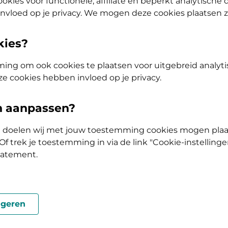
okies voor functionele, affiliate en beperkt analytische
nvloed op je privacy. We mogen deze cookies plaatsen 
tap of AV (Tand) Doorstap? Kies dan voor de basisverzekering Zelf B
kies?
olis
ing om ook cookies te plaatsen voor uitgebreid analyti
ze cookies hebben invloed op je privacy.
Vergoeding en voorwaarden
en aanpassen?
Kies je pakket en bekijk de vergoedingen en 
horen.
ke doelen wij met jouw toestemming cookies mogen plaa
f trek je toestemming in via de link "Cookie-instellinge
tatement.
geren