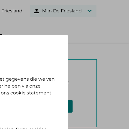
 Friesland
Mijn De Friesland
Zorg
Verzekerd bij ons?
et gegevens die we van
Log in met DigiD en bekijk je
r helpen via onze
vergoeding.
n ons
cookie statement
Log in met DigiD
Geen DigiD?
Vraag aan