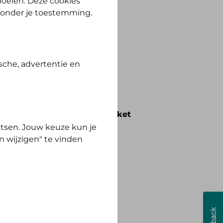
 doelen. Deze cookies
zonder je toestemming.
ewust Polis.
sche, advertentie en
voorwaarden die bij het pakket
tsen. Jouw keuze kun je
n wijzigen" te vinden