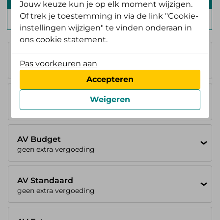
Jouw keuze kun je op elk moment wijzigen.
Of trek je toestemming in via de link "Cookie-
Zelf Bewust Polis
instellingen wijzigen" te vinden onderaan in
ons cookie statement.
Basisverzekering
100%
Pas voorkeuren aan
je betaalt eigen risico
Accepteren
AV Instap
Weigeren
geen extra vergoeding
AV Budget
geen extra vergoeding
AV Standaard
geen extra vergoeding