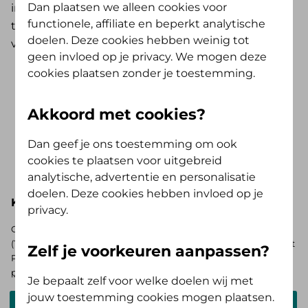
Dan plaatsen we alleen cookies voor
incontinentie. En voor verzekerden vanaf vijf jaar,
functionele, affiliate en beperkt analytische
tenzij er sprake is van kortdurende incontinentie of
doelen. Deze cookies hebben weinig tot
van nachtelijk bedplassen.
geen invloed op je privacy. We mogen deze
cookies plaatsen zonder je toestemming.
Vergoedingen Plus-pakket
Akkoord met cookies?
Heb je een collectieve zorgverzekering
met het Plus-pakket? Hieronder zie je, bij
Dan geef je ons toestemming om ook
de basisverzekering Alles Verzorgd Polis,
Toon meer..
cookies te plaatsen voor uitgebreid
jouw pakketnaam zonder het woord
analytische, advertentie en personalisatie
'Plus'. Wil je weten wat jouw extra
doelen. Deze cookies hebben invloed op je
Kies hieronder je basisverzekering
voordeel is? Zoek je collectief nadat je
privacy.
jouw pakket hebt geselecteerd.
Op zoek naar de vergoedingen voor de AV (Tand) Opstap of AV
(Tand) Doorstap? Kies dan voor de basisverzekering Zelf Bewust
Zelf je voorkeuren aanpassen?
Polis. Ben je verzekerd bij ons? Log in en
bekijk je persoonlijke
pakket
.
Je bepaalt zelf voor welke doelen wij met
jouw toestemming cookies mogen plaatsen.
Alles Verzorgd Polis