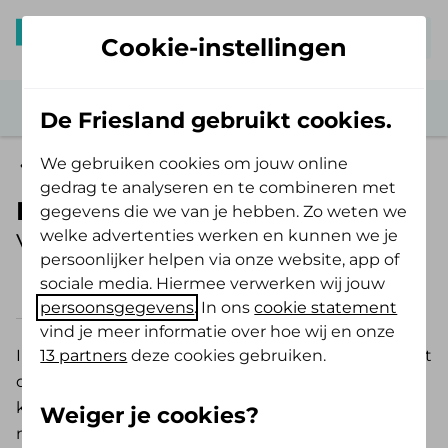
Mijn De Friesland
Cookie-instellingen
De Friesland gebruikt cookies.
We gebruiken cookies om jouw online
Vergoedingen
gedrag te analyseren en te combineren met
Incontinentiemateriaal
gegevens die we van je hebben. Zo weten we
welke advertenties werken en kunnen we je
Vergoeding 2026
persoonlijker helpen via onze website, app of
sociale media. Hiermee verwerken wij jouw
2026
2025
persoonsgegevens
. In ons
cookie statement
vind je meer informatie over hoe wij en onze
13 partners
deze cookies gebruiken.
Incontinentie-absorptiemateriaal wordt vergoed uit
de basisverzekering. De vergoeding geldt voor
kinderen van drie of vier jaar als sprake is van een
Weiger je cookies?
niet-fysiologische (niet-natuurlijke) vorm van