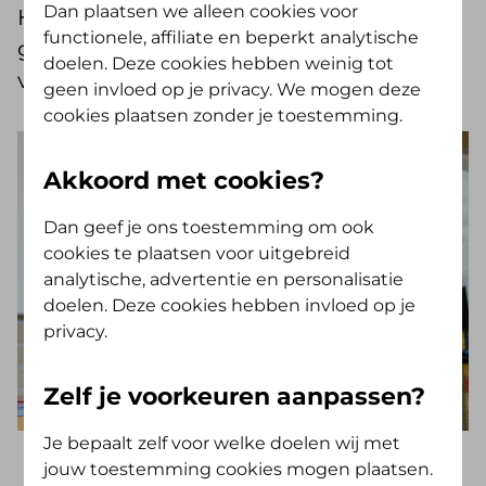
Dan plaatsen we alleen cookies voor
Hierdoor kon Ties al binnen een week
functionele, affiliate en beperkt analytische
geholpen worden. “Ik had nooit
doelen. Deze cookies hebben weinig tot
verwacht dat het zó snel zou gaan."
geen invloed op je privacy. We mogen deze
cookies plaatsen zonder je toestemming.
Akkoord met cookies?
Dan geef je ons toestemming om ook
cookies te plaatsen voor uitgebreid
analytische, advertentie en personalisatie
doelen. Deze cookies hebben invloed op je
privacy.
Zelf je voorkeuren aanpassen?
Je bepaalt zelf voor welke doelen wij met
jouw toestemming cookies mogen plaatsen.
Dankzij