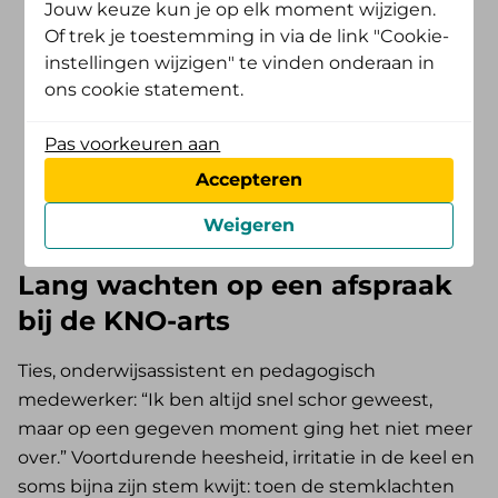
Jouw keuze kun je op elk moment wijzigen.
Wachtlijstbemiddeling
Of trek je toestemming in via de link "Cookie-
instellingen wijzigen" te vinden onderaan in
kon ik binnen een week
ons cookie statement.
terecht bij een KNO-
Pas voorkeuren aan
arts
Accepteren
Ties van Steen
Weigeren
Lang wachten op een afspraak
bij de KNO-arts
Ties, onderwijsassistent en pedagogisch
medewerker: “Ik ben altijd snel schor geweest,
maar op een gegeven moment ging het niet meer
over.” Voortdurende heesheid, irritatie in de keel en
soms bijna zijn stem kwijt: toen de stemklachten