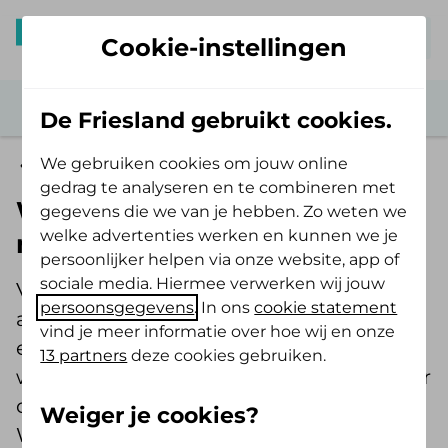
Mijn De Friesland
Cookie-instellingen
De Friesland gebruikt cookies.
We gebruiken cookies om jouw online
Zorg verzekerd
gedrag te analyseren en te combineren met
Wachtlijstbemiddeling
gegevens die we van je hebben. Zo weten we
welke advertenties werken en kunnen we je
maakte het verschil voor Ties
persoonlijker helpen via onze website, app of
sociale media. Hiermee verwerken wij jouw
Voor Ties van Steen werden
persoonsgegevens
. In ons
cookie statement
aanhoudende stemproblemen een
vind je meer informatie over hoe wij en onze
echte belemmering. Helaas liep de
13 partners
deze cookies gebruiken.
wachttijd voor de KNO-arts steeds verder
op. Gelukkig ontdekte hij
Weiger je cookies?
Wachtlijstbemiddeling van De Friesland.