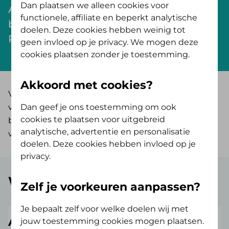
Dan plaatsen we alleen cookies voor
Aanvragen, wijzigingen en
functionele, affiliate en beperkt analytische
betalingsregelingen voor je cliënt?
doelen. Deze cookies hebben weinig tot
Regel het online.
geen invloed op je privacy. We mogen deze
cookies plaatsen zonder je toestemming.
Akkoord met cookies?
Via deze pagina kun je aanvragen en wijzigingen
voor je cliënt doorgeven. Heeft je cliënt een
Dan geef je ons toestemming om ook
cookies te plaatsen voor uitgebreid
betalingsachterstand? Graag helpen we je met het
analytische, advertentie en personalisatie
vinden van een oplossing.
doelen. Deze cookies hebben invloed op je
privacy.
Wat wil je doen?
Zelf je voorkeuren aanpassen?
Je bepaalt zelf voor welke doelen wij met
Aan en afmelden
jouw toestemming cookies mogen plaatsen.