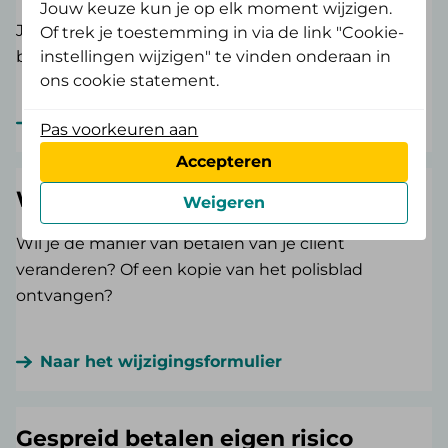
Jouw keuze kun je op elk moment wijzigen.
Je cliënt aan- of afmelden voor
Of trek je toestemming in via de link "Cookie-
beschermingsbewind, curatele of budgetbeheer?
instellingen wijzigen" te vinden onderaan in
ons cookie statement.
Naar het aan- afmeldformulier
Pas voorkeuren aan
Accepteren
Wijziging doorgeven
Weigeren
Wil je de manier van betalen van je cliënt
veranderen? Of een kopie van het polisblad
ontvangen?
Naar het wijzigingsformulier
Gespreid betalen eigen risico