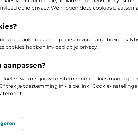
okies voor functionele, affiliate en beperkt analytische
nvloed op je privacy. We mogen deze cookies plaatsen 
kies?
ats of postcode
Naam organisatie of zor
ing om ook cookies te plaatsen voor uitgebreid analyti
ze cookies hebben invloed op je privacy.
en aanpassen?
e naar een zorgverlener gaat
ke doelen wij met jouw toestemming cookies mogen plaa
f trek je toestemming in via de link "Cookie-instellinge
tatement.
Welke vergoeding krijg ik
voor mijn zorg?
geren
Welke vergoeding je krijgt hangt o.a.
af van de zorg die je nodig hebt,