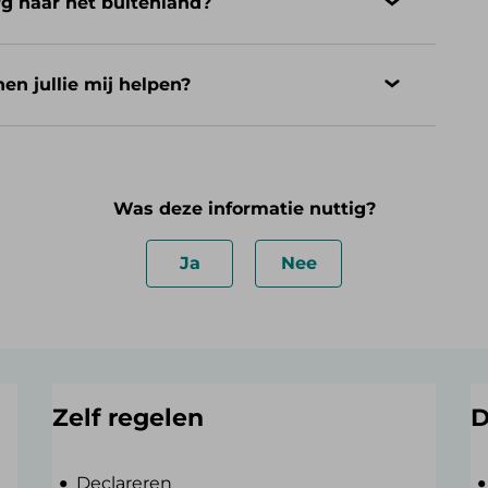
rg naar het buitenland?
en jullie mij helpen?
Was deze informatie nuttig?
Ja
Nee
Zelf regelen
D
Declareren