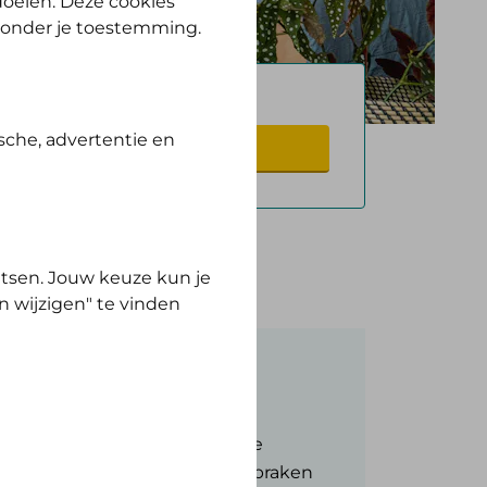
 doelen. Deze cookies
zonder je toestemming.
gverlener
sche, advertentie en
Zoeken
tsen. Jouw keuze kun je
n wijzigen" te vinden
Afspraken over het
omzetplafond
Samen met gecontracteerde
zorgverleners maken we afspraken