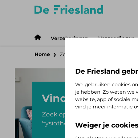
Verzekeringen
Vergoedingen
Home
Zorgzoeker
De Friesland gebr
We gebruiken cookies om
je hebben. Zo weten we w
Vind je zorgverle
website, app of sociale 
vind je meer informatie o
Zoek op de zorg die je nodig h
'fysiotherapie' of 'ziekenhuis'.
Weiger je cookie