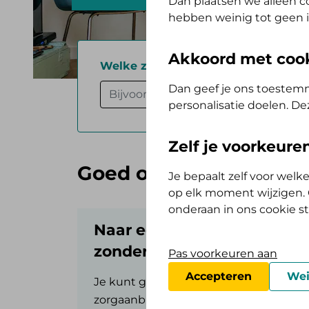
Dan plaatsen we alleen co
hebben weinig tot geen i
Akkoord met coo
Welke zorg
*
Pla
Dan geef je ons toestemm
personalisatie doelen. De
Zelf je voorkeur
Goed om te weten als j
Je bepaalt zelf voor wel
op elk moment wijzigen. O
onderaan in ons cookie s
Naar een zorgverlener
zonder contract met ons?
Pas voorkeuren aan
Accepteren
Wei
Je kunt gebruik maken van
zorgaanbieders waar wij geen