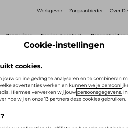
Werkgever
Zorgaanbieder
Over De
Zorgwijzer
Service & contact
Gezondheid en 
Cookie-instellingen
uikt cookies.
 jouw online gedrag te analyseren en te combineren m
elke advertenties werken en kunnen we je persoonlijke
ner
media. Hiermee verwerken wij jouw
persoonsgegevens
. I
ver hoe wij en onze
13 partners
deze cookies gebruiken.
ebt. Bijvoorbeeld
s?