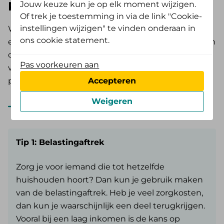
Regelhulp.nl
Jouw keuze kun je op elk moment wijzigen.
Of trek je toestemming in via de link "Cookie-
instellingen wijzigen" te vinden onderaan in
Wil je als mantelzorger zorg regelen? Neem eens
ons cookie statement.
een kijkje op de website Regelhulp. Hier vind je een
overzicht van zorg en ondersteuning voor jeugd en
Pas voorkeuren aan
volwassenen met een ziekte, beperking of
psychische aandoening.
Accepteren
Weigeren
Naar de website Regelhulp
Tip 1: Belastingaftrek
Zorg je voor iemand die tot hetzelfde
huishouden hoort? Dan kun je gebruik maken
van de belastingaftrek. Heb je veel zorgkosten,
dan kun je waarschijnlijk een deel terugkrijgen.
Vooral bij een laag inkomen is de kans op