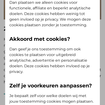
Dan plaatsen we alleen cookies voor
functionele, affiliate en beperkt analytische
doelen. Deze cookies hebben weinig tot
geen invloed op je privacy. We mogen deze
cookies plaatsen zonder je toestemming.
Zorgbelang
Akkoord met cookies?
Heb je een vraag of klacht over (mantel)zorg of
maatschappelijke ondersteuning? Zorgbelang
Dan geef je ons toestemming om ook
geeft informatie, advies en ondersteuning op deze
cookies te plaatsen voor uitgebreid
gebieden. Ook kun je bij Zorgbelang terecht als je
analytische, advertentie en personalisatie
alleen je ervaring wilt melden. Zorgbelang is
doelen. Deze cookies hebben invloed op je
onafhankelijk, deskundig en laagdrempelig. Je kunt
privacy.
de website van Zorgbelang bezoeken of bellen naar
het algemene telefoonnummer (085) 483 24 32.
Zelf je voorkeuren aanpassen?
Naar de website Zorgbelang
Je bepaalt zelf voor welke doelen wij met
jouw toestemming cookies mogen plaatsen.