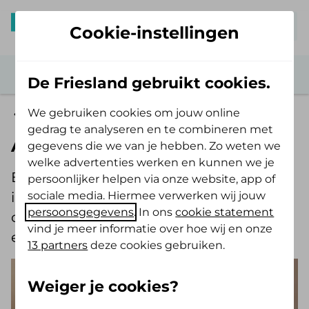
Mijn De Friesland
Cookie-instellingen
De Friesland gebruikt cookies.
We gebruiken cookies om jouw online
Mantelzorg
gedrag te analyseren en te combineren met
Andere organisaties
gegevens die we van je hebben. Zo weten we
welke advertenties werken en kunnen we je
Er zijn verschillende organisaties en
persoonlijker helpen via onze website, app of
sociale media. Hiermee verwerken wij jouw
instellingen voor informatie of
persoonsgegevens
. In ons
cookie statement
ondersteuning voor en over mantelzorg
vind je meer informatie over hoe wij en onze
en mantelzorgers.
13 partners
deze cookies gebruiken.
Weiger je cookies?