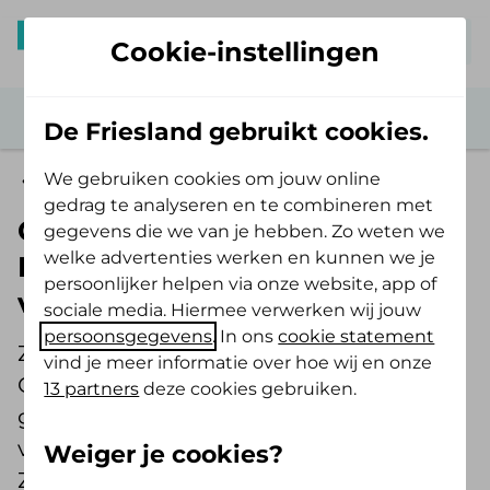
Mijn De Friesland
Cookie-instellingen
De Friesland gebruikt cookies.
We gebruiken cookies om jouw online
Zorg verzekerd
gedrag te analyseren en te combineren met
Goed voorbereid bevallen?
gegevens die we van je hebben. Zo weten we
welke advertenties werken en kunnen we je
Regel alvast het kraampakket
persoonlijker helpen via onze website, app of
van De Friesland
sociale media. Hiermee verwerken wij jouw
persoonsgegevens
. In ons
cookie statement
Zwanger? Dan komt er veel op je af.
vind je meer informatie over hoe wij en onze
Gelukkig zijn sommige dingen makkelijk
13 partners
deze cookies gebruiken.
geregeld, zoals het gratis kraampakket
van De Friesland. Willemijn Hoedjes uit
Weiger je cookies?
Zuid-Scharwoude, moeder van dochter