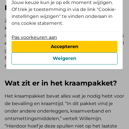
Jouw keuze kun je op elk moment wijzigen.
Een drukke, maar bijzondere tijd
Of trek je toestemming in via de link "Cookie-
instellingen wijzigen" te vinden onderaan in
Zwanger zijn is bijzonder, maar er komt ook veel bij
ons cookie statement.
kijken. Van afspraken met de verloskundige tot het
inrichten van de babykamer: de to-do lijst lijkt soms
Pas voorkeuren aan
eindeloos. Willemijn: “Fijn dat sommige dingen snel
Accepteren
geregeld zijn, zoals het kraampakket van De
Friesland. Zo hoefde ik me minder druk te maken
Weigeren
over wat ik nog moest aanschaffen.”
Wat zit er in het kraampakket?
Het kraampakket bevat alles wat je nodig hebt voor
de bevalling en kraamtijd. “In dit pakket vind je
onder andere onderleggers, kraamverband en
ontsmettingsmiddelen,” vertelt Willemijn.
“Hierdoor hoef je deze spullen niet op het laatste