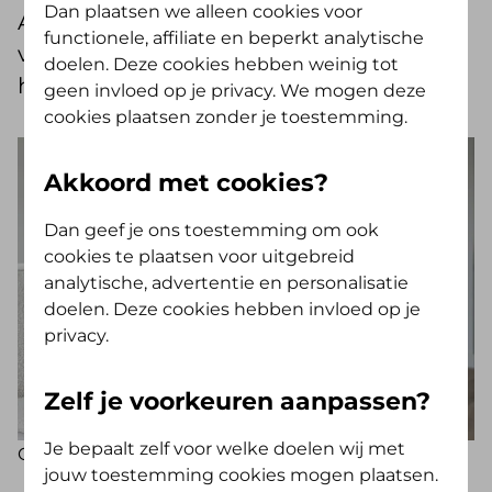
Dan plaatsen we alleen cookies voor
Aimée en van zoon Floris, weet daar alles
functionele, affiliate en beperkt analytische
van. “Super handig om dit in huis te
doelen. Deze cookies hebben weinig tot
hebben.”
geen invloed op je privacy. We mogen deze
cookies plaatsen zonder je toestemming.
Akkoord met cookies?
Dan geef je ons toestemming om ook
cookies te plaatsen voor uitgebreid
analytische, advertentie en personalisatie
doelen. Deze cookies hebben invloed op je
privacy.
Zelf je voorkeuren aanpassen?
Je bepaalt zelf voor welke doelen wij met
Op de foto: Willemijn Hoedjes met haar baby Floris
jouw toestemming cookies mogen plaatsen.