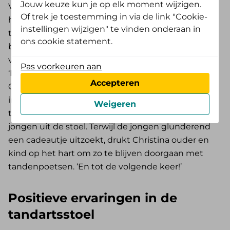
Jouw keuze kun je op elk moment wijzigen.
Voorzichtig doet de jongen zijn mond open. Een
Of trek je toestemming in via de link "Cookie-
hagelwit kindergebit wordt zichtbaar. Erboven
instellingen wijzigen" te vinden onderaan in
twee grote, nieuwsgierige ogen die alle
ons cookie statement.
bewegingen van tandarts Christina Krol-Zijlstra
volgen. Die lacht haar patiënt bemoedigend toe:
Pas voorkeuren aan
‘Hartstikke goed! Zo kan ik al je tanden mooi zien.’
Accepteren
Christina bekijkt nauwkeurig alle tanden en kiezen
in de mond van haar jonge patiënt. Dan trekt ze
Weigeren
tevreden haar handschoenen uit en helpt ze de
jongen uit de stoel. Terwijl de jongen glunderend
een cadeautje uitzoekt, drukt Christina ouder en
kind op het hart om zo te blijven doorgaan met
tandenpoetsen. ‘En tot de volgende keer!’
Positieve ervaringen in de
tandartsstoel