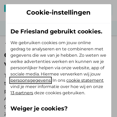
Mijn De Friesland
Cookie-instellingen
De Friesland gebruikt cookies.
We gebruiken cookies om jouw online
Zorg verbeteren
gedrag te analyseren en te combineren met
Gezond kindergebit: zo
gegevens die we van je hebben. Zo weten we
welke advertenties werken en kunnen we je
voorkom je later problemen
persoonlijker helpen via onze website, app of
sociale media. Hiermee verwerken wij jouw
Twee keer per dag, twee minuten
persoonsgegevens
. In ons
cookie statement
tandenpoetsen. Is dat bij jou thuis vaste
vind je meer informatie over hoe wij en onze
prik? Of schiet het er nog weleens bij in?
13 partners
deze cookies gebruiken.
Als kinderen al op jonge leeftijd leren om
goed voor hun gebit te zorgen, hebben
Weiger je cookies?
ze daar hun hele leven profijt van. ‘Hoe