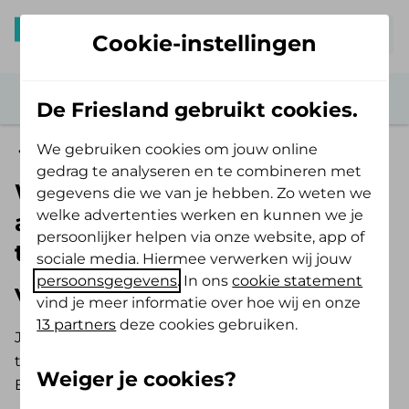
Mijn De Friesland
Cookie-instellingen
De Friesland gebruikt cookies.
We gebruiken cookies om jouw online
Aanvullende tandartsverzekering
gedrag te analyseren en te combineren met
Wat wordt vergoed uit de
gegevens die we van je hebben. Zo weten we
welke advertenties werken en kunnen we je
aanvullende
persoonlijker helpen via onze website, app of
tandartsverzekering?
sociale media. Hiermee verwerken wij jouw
persoonsgegevens
. In ons
cookie statement
Verzekerd bedrag
vind je meer informatie over hoe wij en onze
13 partners
deze cookies gebruiken.
Je kunt bij ons kiezen uit 2 of 3
tandartsverzekeringen. Dit hangt af of je de Zelf
Weiger je cookies?
Bewust Polis of de Alles Verzorgd Polis afsluit: