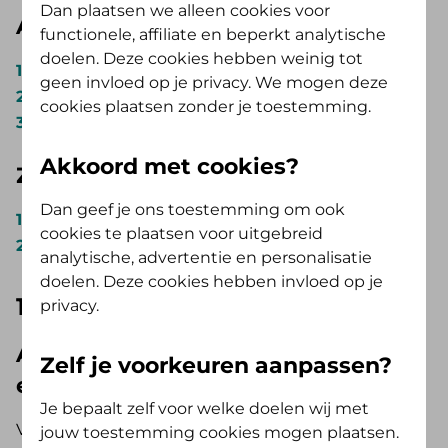
Dan plaatsen we alleen cookies voor
Alles Verzorgd Polis
functionele, affiliate en beperkt analytische
doelen. Deze cookies hebben weinig tot
AV Tand Standaard
(tot max. € 250,- per jaar)
geen invloed op je privacy. We mogen deze
AV Tand Extra
(tot max.€ 500,- per jaar)
cookies plaatsen zonder je toestemming.
AV Tand Optimaal
(tot max. € 1000,- per jaar)
Akkoord met cookies?
Zelf Bewust Polis
Dan geef je ons toestemming om ook
AV Tand Opstap
(tot max. € 250,- per jaar)
cookies te plaatsen voor uitgebreid
AV Tand Doorstap
(tot max.€ 500,- per jaar)
analytische, advertentie en personalisatie
doelen. Deze cookies hebben invloed op je
100% vergoeding
privacy.
AV Tand Standaard, AV Tand Extra
Zelf je voorkeuren aanpassen?
en AV Tand Optimaal
Je bepaalt zelf voor welke doelen wij met
Voor de meest voorkomende kosten krijg je een
jouw toestemming cookies mogen plaatsen.