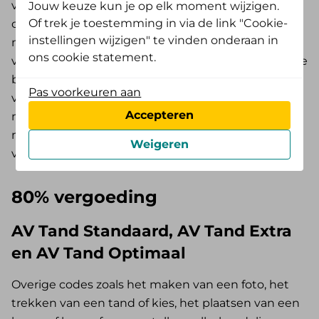
volledige vergoeding. Dit zijn kosten voor een
Jouw keuze kun je op elk moment wijzigen.
Of trek je toestemming in via de link "Cookie-
consult en diagnostiek (C-codes), preventieve
instellingen wijzigen" te vinden onderaan in
mondzorg (M-codes), vullingen (V-codes) en
ons cookie statement.
verdovingen (A-codes). Ook de eigen bijdrage uit de
basisverzekering voor een volledige boven- en/of
Pas voorkeuren aan
volledige onderprothese wordt voor 100% vergoed,
Accepteren
met uitzondering van de eigen bijdrage voor
materiaal- en techniekkosten. Hiervoor geldt een
Weigeren
vergoeding van 80%.
80% vergoeding
AV Tand Standaard, AV Tand Extra
en AV Tand Optimaal
Overige codes zoals het maken van een foto, het
trekken van een tand of kies, het plaatsen van een