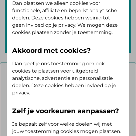
Vind je zorgverlener
Dan plaatsen we alleen cookies voor
functionele, affiliate en beperkt analytische
Zoek op de zorg die je nodig hebt.
doelen. Deze cookies hebben weinig tot
Bijvoorbeeld 'fysiotherapie' of
geen invloed op je privacy. We mogen deze
cookies plaatsen zonder je toestemming.
'ziekenhuis'.
Akkoord met cookies?
Dan geef je ons toestemming om ook
cookies te plaatsen voor uitgebreid
Welke zorg
*
analytische, advertentie en personalisatie
doelen. Deze cookies hebben invloed op je
privacy.
Plaats of postcode
Zelf je voorkeuren aanpassen?
Naam organisatie of zorgverlener
Je bepaalt zelf voor welke doelen wij met
jouw toestemming cookies mogen plaatsen.