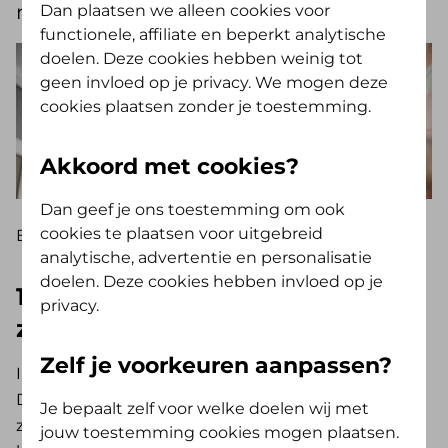
nodig.
Dan plaatsen we alleen cookies voor
functionele, affiliate en beperkt analytische
doelen. Deze cookies hebben weinig tot
geen invloed op je privacy. We mogen deze
cookies plaatsen zonder je toestemming.
Akkoord met cookies?
Dan geef je ons toestemming om ook
cookies te plaatsen voor uitgebreid
Er zijn hiervoor 2 belangrijke redenen:
analytische, advertentie en personalisatie
doelen. Deze cookies hebben invloed op je
1. We gebruiken steeds meer
privacy.
zorg
Zelf je voorkeuren aanpassen?
In Nederland worden mensen steeds ouder.
Daardoor maken we met elkaar langer gebruik van
Je bepaalt zelf voor welke doelen wij met
zorg. Ook komen er jaarlijks nieuwe medicijnen en
jouw toestemming cookies mogen plaatsen.