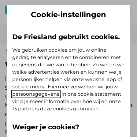
Mijn De Friesland
Cookie-instellingen
De Friesland gebruikt cookies.
We gebruiken cookies om jouw online
Premies zorgverzekeringen
gedrag te analyseren en te combineren met
Waarom stijgt je premie?
gegevens die we van je hebben. Zo weten we
welke advertenties werken en kunnen we je
In Nederland blijven de zorgkosten
persoonlijker helpen via onze website, app of
sociale media. Hiermee verwerken wij jouw
stijgen. En daardoor ook je premie. We
persoonsgegevens
. In ons
cookie statement
vinden het vervelend om je deze
vind je meer informatie over hoe wij en onze
boodschap te moeten brengen. Zeker nu
13 partners
deze cookies gebruiken.
de energie en boodschappen afgelopen
jaar ook zoveel duurder zijn geworden.
Weiger je cookies?
Maar een premieverhoging is helaas