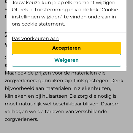
behandelingen bij. Hierdoor kunnen onze
Jouw keuze kun je op elk moment wijzigen.
verzekerden steeds beter behandeld worden
Of trek je toestemming in via de link "Cookie-
tegen ziekten.
instellingen wijzigen" te vinden onderaan in
ons cookie statement.
2. Tarieven van zorgverleners
Pas voorkeuren aan
worden hoger
Accepteren
Ook onze zorgverleners hebben te maken met
Weigeren
stijging van hun kosten. Zo stijgen bij hen de lonen.
Maar ook de prijzen voor de materialen die
zorgverleners gebruiken zijn flink gestegen. Denk
bijvoorbeeld aan materialen in ziekenhuizen,
klinieken en bij huisartsen. De zorg die nodig is
moet natuurlijk wel beschikbaar blijven. Daarom
verhogen we de tarieven van verschillende
zorgverleners.