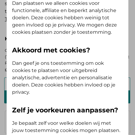
Dan plaatsen we alleen cookies voor
stappen. Krijg je preventieve mondzorg voor je
functionele, affiliate en beperkt analytische
tandvlees (m-codes)? Kijk dan bij de vergoeding
doelen. Deze cookies hebben weinig tot
Tandarts en mondhygiënist vanaf 18 jaar
.
geen invloed op je privacy. We mogen deze
cookies plaatsen zonder je toestemming.
Kies hieronder je basisverzekering
Akkoord met cookies?
Op zoek naar de vergoedingen voor de AV (Tand) Opstap of AV
(Tand) Doorstap? Kies dan voor de basisverzekering Zelf Bewust
Dan geef je ons toestemming om ook
Polis. Ben je verzekerd bij ons? Log in en
bekijk je persoonlijke
pakket
.
cookies te plaatsen voor uitgebreid
analytische, advertentie en personalisatie
Alles Verzorgd Polis
doelen. Deze cookies hebben invloed op je
privacy.
Zelf Bewust Polis
Zelf je voorkeuren aanpassen?
Basisverzekering
Je bepaalt zelf voor welke doelen wij met
geen vergoeding
jouw toestemming cookies mogen plaatsen.