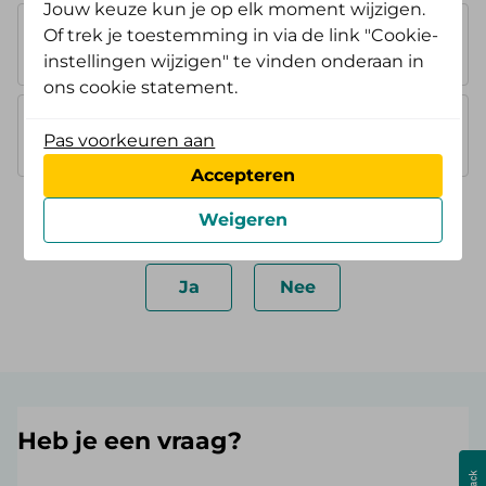
Jouw keuze kun je op elk moment wijzigen.
AV Tand Opstap
Of trek je toestemming in via de link "Cookie-
80%, max. € 250,-
instellingen wijzigen" te vinden onderaan in
per kalenderjaar
ons cookie statement.
AV Tand Doorstap
80%, max. € 500,-
Pas voorkeuren aan
per kalenderjaar
Accepteren
Weigeren
Was deze informatie nuttig?
Ja
Nee
Heb je een vraag?