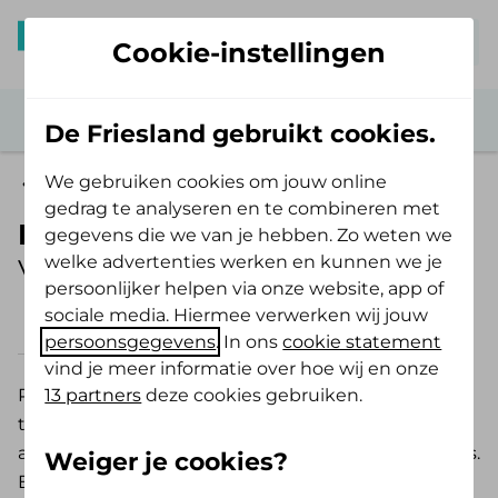
Mijn De Friesland
Cookie-instellingen
De Friesland gebruikt cookies.
We gebruiken cookies om jouw online
Zelf Bewust Polis
gedrag te analyseren en te combineren met
Parodontologie vanaf 18 jaar
gegevens die we van je hebben. Zo weten we
welke advertenties werken en kunnen we je
Vergoeding 2026
persoonlijker helpen via onze website, app of
sociale media. Hiermee verwerken wij jouw
2026
2025
persoonsgegevens
. In ons
cookie statement
vind je meer informatie over hoe wij en onze
13 partners
deze cookies gebruiken.
Parodontologie is een specialisatie binnen de
tandheelkunde die gaat over het behandelen van
allerlei vormen van ontstekingen van het tandvlees.
Weiger je cookies?
Een parodontale behandeling kent een aantal