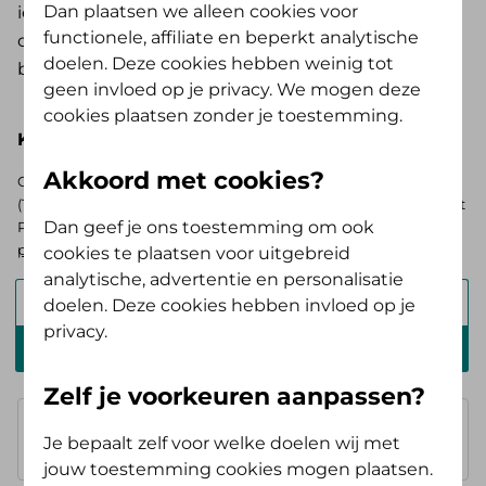
Dan plaatsen we alleen cookies voor
iedereen die gebruik maakt van hulp of
functionele, affiliate en beperkt analytische
ondersteuning vanuit de Wmo betaalt een eigen
doelen. Deze cookies hebben weinig tot
bijdrage.
geen invloed op je privacy. We mogen deze
cookies plaatsen zonder je toestemming.
Kies hieronder je basisverzekering
Akkoord met cookies?
Op zoek naar de vergoedingen voor de AV (Tand) Opstap of AV
(Tand) Doorstap? Kies dan voor de basisverzekering Zelf Bewust
Dan geef je ons toestemming om ook
Polis. Ben je verzekerd bij ons? Log in en
bekijk je persoonlijke
pakket
.
cookies te plaatsen voor uitgebreid
analytische, advertentie en personalisatie
Alles Verzorgd Polis
doelen. Deze cookies hebben invloed op je
privacy.
Zelf Bewust Polis
Zelf je voorkeuren aanpassen?
Basisverzekering
Je bepaalt zelf voor welke doelen wij met
geen vergoeding
jouw toestemming cookies mogen plaatsen.