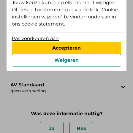
Jouw keuze kun je op elk moment wijzigen.
Of trek je toestemming in via de link "Cookie-
AV Instap
geen vergoeding
instellingen wijzigen" te vinden onderaan in
ons cookie statement.
AV Opstap
Pas voorkeuren aan
geen vergoeding
Accepteren
AV Doorstap
Weigeren
geen vergoeding
AV Standaard
geen vergoeding
Was deze informatie nuttig?
Ja
Nee