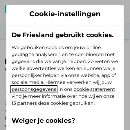
Mijn De Friesland
Cookie-instellingen
De Friesland gebruikt cookies.
We gebruiken cookies om jouw online
Zelf Bewust Polis
gedrag te analyseren en te combineren met
Eigen bijdrage Wmo
gegevens die we van je hebben. Zo weten we
welke advertenties werken en kunnen we je
Vergoeding 2026
persoonlijker helpen via onze website, app of
sociale media. Hiermee verwerken wij jouw
2026
2025
persoonsgegevens
. In ons
cookie statement
vind je meer informatie over hoe wij en onze
13 partners
deze cookies gebruiken.
Gemeenten zijn verantwoordelijk voor de
ondersteuning van mensen die dit niet op eigen
kracht (meer) kunnen. Dit is geregeld in de
Wet
Weiger je cookies?
maatschappelijke ondersteuning (Wmo)
. Bijna