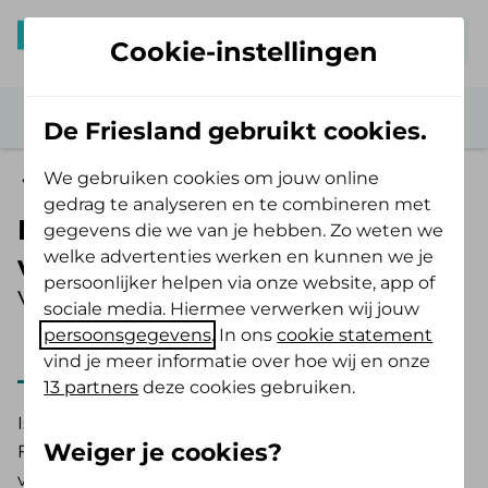
Mijn De Friesland
Cookie-instellingen
De Friesland gebruikt cookies.
We gebruiken cookies om jouw online
Vergoedingen
gedrag te analyseren en te combineren met
Reiskosten ziekenbezoek en
gegevens die we van je hebben. Zo weten we
welke advertenties werken en kunnen we je
verblijfkosten
persoonlijker helpen via onze website, app of
Vergoeding 2025
sociale media. Hiermee verwerken wij jouw
persoonsgegevens
. In ons
cookie statement
2025
2026
vind je meer informatie over hoe wij en onze
13 partners
deze cookies gebruiken.
Is je gezinslid opgenomen in het ziekenhuis? De
Weiger je cookies?
Friesland heeft een vergoeding uit de aanvullende
verzekering voor je reiskosten. Ook is er een