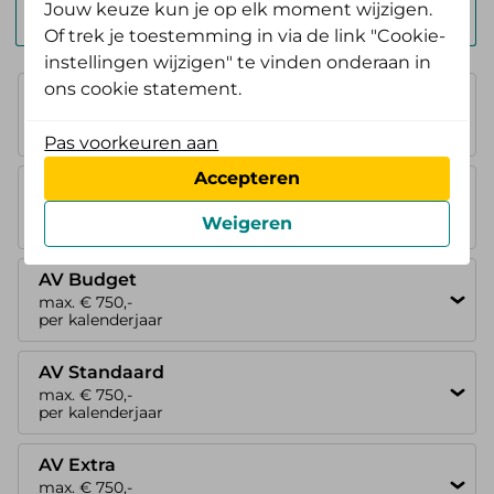
Jouw keuze kun je op elk moment wijzigen.
Zelf Bewust Polis
Of trek je toestemming in via de link "Cookie-
instellingen wijzigen" te vinden onderaan in
ons cookie statement.
Basisverzekering
geen vergoeding
Pas voorkeuren aan
Accepteren
AV Instap
max. € 750,-
Weigeren
per kalenderjaar
AV Budget
max. € 750,-
per kalenderjaar
AV Standaard
max. € 750,-
per kalenderjaar
AV Extra
max. € 750,-