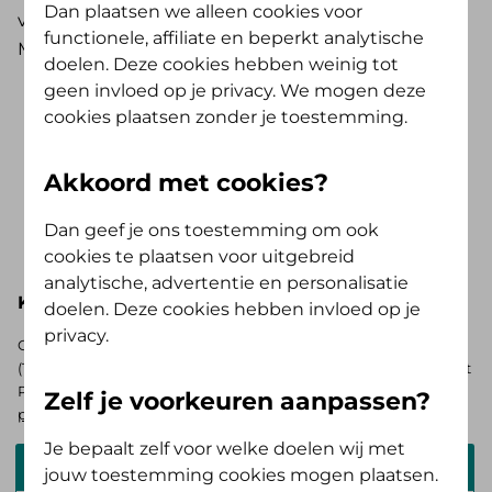
Dan plaatsen we alleen cookies voor
vergoeding voor overnachting in een Ronald
functionele, affiliate en beperkt analytische
McDonald Huis, logeerhuis of ander gasthuis.
doelen. Deze cookies hebben weinig tot
geen invloed op je privacy. We mogen deze
cookies plaatsen zonder je toestemming.
Vergoedingen Plus-pakket
Heb je een collectieve zorgverzekering
Akkoord met cookies?
met het Plus-pakket? Hieronder zie je, bij
de basisverzekering Alles Verzorgd Polis,
Dan geef je ons toestemming om ook
Toon meer..
jouw pakketnaam zonder het woord
cookies te plaatsen voor uitgebreid
analytische, advertentie en personalisatie
'Plus'. Wil je weten wat jouw extra
Kies hieronder je basisverzekering
doelen. Deze cookies hebben invloed op je
voordeel is? Zoek je collectief nadat je
privacy.
jouw pakket hebt geselecteerd.
Op zoek naar de vergoedingen voor de AV (Tand) Opstap of AV
(Tand) Doorstap? Kies dan voor de basisverzekering Zelf Bewust
Polis. Ben je verzekerd bij ons? Log in en
bekijk je persoonlijke
Zelf je voorkeuren aanpassen?
pakket
.
Je bepaalt zelf voor welke doelen wij met
Alles Verzorgd Polis
jouw toestemming cookies mogen plaatsen.