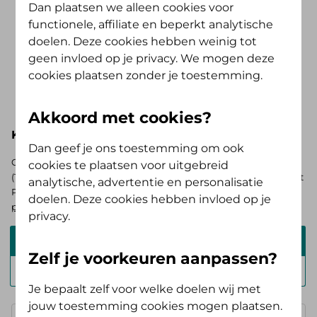
Dan plaatsen we alleen cookies voor
functionele, affiliate en beperkt analytische
Vergoedingen Plus-pakket
doelen. Deze cookies hebben weinig tot
Heb je een collectieve zorgverzekering
geen invloed op je privacy. We mogen deze
met het Plus-pakket? Hieronder zie je, bij
cookies plaatsen zonder je toestemming.
de basisverzekering Alles Verzorgd Polis,
Toon meer..
jouw pakketnaam zonder het woord
Akkoord met cookies?
'Plus'. Wil je weten wat jouw extra
Kies hieronder je basisverzekering
voordeel is? Zoek je collectief nadat je
Dan geef je ons toestemming om ook
jouw pakket hebt geselecteerd.
Op zoek naar de vergoedingen voor de AV (Tand) Opstap of AV
cookies te plaatsen voor uitgebreid
(Tand) Doorstap? Kies dan voor de basisverzekering Zelf Bewust
analytische, advertentie en personalisatie
Polis. Ben je verzekerd bij ons? Log in en
bekijk je persoonlijke
doelen. Deze cookies hebben invloed op je
pakket
.
privacy.
Alles Verzorgd Polis
Zelf je voorkeuren aanpassen?
Zelf Bewust Polis
Je bepaalt zelf voor welke doelen wij met
jouw toestemming cookies mogen plaatsen.