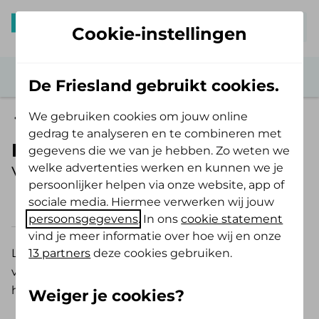
Mijn De Friesland
Cookie-instellingen
De Friesland gebruikt cookies.
We gebruiken cookies om jouw online
Vergoedingen
gedrag te analyseren en te combineren met
Lichttherapie
gegevens die we van je hebben. Zo weten we
welke advertenties werken en kunnen we je
Vergoeding 2026
persoonlijker helpen via onze website, app of
sociale media. Hiermee verwerken wij jouw
2026
2025
persoonsgegevens
. In ons
cookie statement
vind je meer informatie over hoe wij en onze
13 partners
deze cookies gebruiken.
Lichttherapie in het ziekenhuis of thuis wordt
vergoed voor mensen met een ernstige
huidaandoening, zoals ernstige psoriasis of vitiligo.
Weiger je cookies?