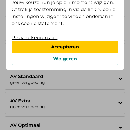
Basisverzekering
Jouw keuze kun je op elk moment wijzigen.
100%
Of trek je toestemming in via de link "Cookie-
je betaalt eigen risico
instellingen wijzigen" te vinden onderaan in
ons cookie statement.
AV Instap
geen vergoeding
Pas voorkeuren aan
Accepteren
AV Budget
geen vergoeding
Weigeren
AV Standaard
geen vergoeding
AV Extra
geen vergoeding
AV Optimaal