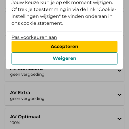
geen vergoeding
Jouw keuze kun je op elk moment wijzigen.
Of trek je toestemming in via de link "Cookie-
instellingen wijzigen" te vinden onderaan in
AV Instap
ons cookie statement.
geen vergoeding
Pas voorkeuren aan
AV Budget
Accepteren
geen vergoeding
Weigeren
AV Standaard
geen vergoeding
AV Extra
geen vergoeding
AV Optimaal
100%