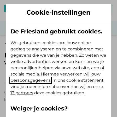
Mijn De Friesland
Cookie-instellingen
De Friesland gebruikt cookies.
We gebruiken cookies om jouw online
Vergoedingen
gedrag te analyseren en te combineren met
Flapoorcorrectie tot 18 jaar
gegevens die we van je hebben. Zo weten we
welke advertenties werken en kunnen we je
Vergoeding 2026
persoonlijker helpen via onze website, app of
sociale media. Hiermee verwerken wij jouw
2026
2025
persoonsgegevens
. In ons
cookie statement
vind je meer informatie over hoe wij en onze
13 partners
deze cookies gebruiken.
Uitstaande oren kunnen worden gecorrigeerd met
behulp van plastische chirurgie.
Weiger je cookies?