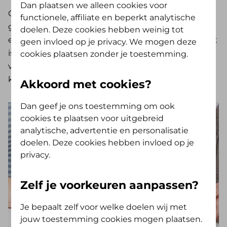
Dan plaatsen we alleen cookies voor
Ook de overheid heeft een aantal maatregelen
functionele, affiliate en beperkt analytische
genomen die het mantelzorgers mogelijk maakt in
doelen. Deze cookies hebben weinig tot
een bepaalde periode minder te werken. Daarnaast
geen invloed op je privacy. We mogen deze
is het mogelijk om de zorg over te laten nemen
cookies plaatsen zonder je toestemming.
voor een beperkte periode zodat de mantelzorger
kan genieten van een korte vakantie.
Akkoord met cookies?
Dan geef je ons toestemming om ook
cookies te plaatsen voor uitgebreid
analytische, advertentie en personalisatie
doelen. Deze cookies hebben invloed op je
privacy.
Zelf je voorkeuren aanpassen?
Je bepaalt zelf voor welke doelen wij met
jouw toestemming cookies mogen plaatsen.