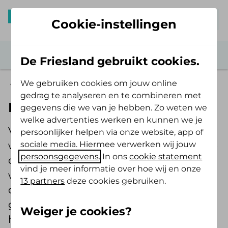
Mijn De Friesland
Cookie-instellingen
De Friesland gebruikt cookies.
We gebruiken cookies om jouw online
Zorg verzekerd
gedrag te analyseren en te combineren met
Mantelzorg en verlof
gegevens die we van je hebben. Zo weten we
welke advertenties werken en kunnen we je
Voor veel mantelzorgers is het lastig om
persoonlijker helpen via onze website, app of
sociale media. Hiermee verwerken wij jouw
werk te combineren met zorg. Een op de
persoonsgegevens
. In ons
cookie statement
drie mantelzorgers vraagt geen hulp
vind je meer informatie over hoe wij en onze
wanneer dit nodig is. Zonde, want
13 partners
deze cookies gebruiken.
driekwart van hen die het wel vertellen,
geven aan dat ze van de leidinggevende
Weiger je cookies?
hiervoor veel begrip ontvangen.