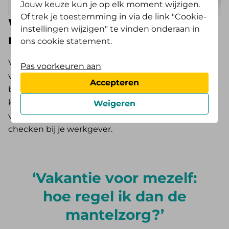
Jouw keuze kun je op elk moment wijzigen.
Of trek je toestemming in via de link "Cookie-
Wettelijke verlofregelingen voor
instellingen wijzigen" te vinden onderaan in
mantelzorgers
ons cookie statement.
Voor werkende mantelzorgers zijn er verschillende
Pas voorkeuren aan
verlofregelingen. Deze zijn door de overheid
Accepteren
bepaald en elke werknemer heeft er recht op. Wel
kunnen er in je cao afwijkende afspraken of
Weigeren
voorwaarden staan. Het is verstandig dit te
checken bij je werkgever.
Vakantie voor mezelf:
hoe regel ik dan de
mantelzorg?