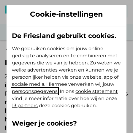
Mijn De Friesland
Cookie-instellingen
De Friesland gebruikt cookies.
We gebruiken cookies om jouw online
Vitaal leven
gedrag te analyseren en te combineren met
Leven met een pinda allergie
gegevens die we van je hebben. Zo weten we
welke advertenties werken en kunnen we je
Ze controleert steevast de
persoonlijker helpen via onze website, app of
sociale media. Hiermee verwerken wij jouw
ingrediëntenlijsten van verpakkingen.
persoonsgegevens
. In ons
cookie statement
Producten die ‘fout’ zijn, komen haar huis
vind je meer informatie over hoe wij en onze
niet in. En gaat ze uit eten, dan kiest ze
13 partners
deze cookies gebruiken.
het liefst een restaurant waar ze al vaker
heeft gegeten. Sylvia Katoen heeft een
Weiger je cookies?
heftige pinda- en notenallergie. En dat is