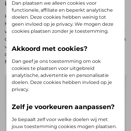
knap lastig.
Dan plaatsen we alleen cookies voor
functionele, affiliate en beperkt analytische
Het begon met jeuk. O-ve-ral jeuk. Daarna zette
doelen. Deze cookies hebben weinig tot
haar keel op en werd ze kortademig. Weer later
geen invloed op je privacy. We mogen deze
cookies plaatsen zonder je toestemming.
werd ze ontzettend moe en futloos. ‘Ik was een jaar
of veertien, en elke keer als ik ging sporten, kreeg ik
vreemde klachten. We klopten regelmatig aan bij
Akkoord met cookies?
de huisarts, maar die stond voor een raadsel.
Dan geef je ons toestemming om ook
Niemand wist wat het was.’
cookies te plaatsen voor uitgebreid
analytische, advertentie en personalisatie
doelen. Deze cookies hebben invloed op je
privacy.
Zelf je voorkeuren aanpassen?
Je bepaalt zelf voor welke doelen wij met
jouw toestemming cookies mogen plaatsen.