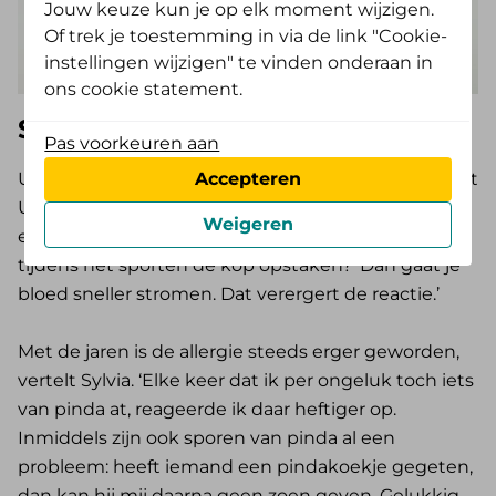
Jouw keuze kun je op elk moment wijzigen.
Of trek je toestemming in via de link "Cookie-
instellingen wijzigen" te vinden onderaan in
ons cookie statement.
Steeds erger
Pas voorkeuren aan
Accepteren
Uiteindelijk wordt in het Allergieëncentrum van het
UMCG de diagnose gesteld: Sylvia heeft een pinda-
Weigeren
en notenallergie. Waarom de klachten dan vooral
tijdens het sporten de kop opstaken? ‘Dan gaat je
bloed sneller stromen. Dat verergert de reactie.’
Met de jaren is de allergie steeds erger geworden,
vertelt Sylvia. ‘Elke keer dat ik per ongeluk toch iets
van pinda at, reageerde ik daar heftiger op.
Inmiddels zijn ook sporen van pinda al een
probleem: heeft iemand een pindakoekje gegeten,
dan kan hij mij daarna geen zoen geven. Gelukkig