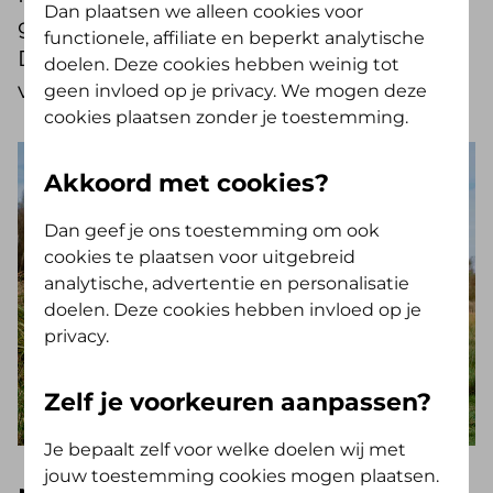
Dan plaatsen we alleen cookies voor
gesprek tussen Cid Berger, directeur van
functionele, affiliate en beperkt analytische
De Friesland, en Henk De Vries, directeur
doelen. Deze cookies hebben weinig tot
van It Fryske Gea.
geen invloed op je privacy. We mogen deze
cookies plaatsen zonder je toestemming.
Akkoord met cookies?
Dan geef je ons toestemming om ook
cookies te plaatsen voor uitgebreid
analytische, advertentie en personalisatie
doelen. Deze cookies hebben invloed op je
privacy.
Zelf je voorkeuren aanpassen?
Je bepaalt zelf voor welke doelen wij met
jouw toestemming cookies mogen plaatsen.