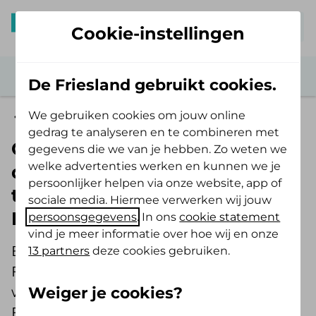
Mijn De Friesland
Cookie-instellingen
De Friesland gebruikt cookies.
We gebruiken cookies om jouw online
Vitaal leven
gedrag te analyseren en te combineren met
Groen en gezondheid: het
gegevens die we van je hebben. Zo weten we
welke advertenties werken en kunnen we je
duurzame partnerschap
persoonlijker helpen via onze website, app of
tussen De Friesland en It
sociale media. Hiermee verwerken wij jouw
Fryske Gea
persoonsgegevens
. In ons
cookie statement
vind je meer informatie over hoe wij en onze
Buiten zijn is goed voor je. Daar is De
13 partners
deze cookies gebruiken.
Friesland van overtuigd. Daarom werken
Weiger je cookies?
we al vijftien jaar intensief samen met It
Fryske Gea. Een mooi moment voor een