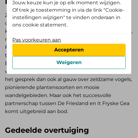
Natuurliefhebbers en partners
Jouw keuze kun je op elk moment wijzigen.
Of trek je toestemming in via de link "Cookie-
Ze ontmoeten elkaar in Earnewâld. Niet alleen
instellingen wijzigen" te vinden onderaan in
omdat het dorp zich ongeveer te midden van de
ons cookie statement.
kantoren van De Friesland en It Fryske Gea bevindt,
maar vooral omdat het in Nationaal Park De Alde
Pas voorkeuren aan
Feanen ligt: een perfecte ontmoetingsplaats voor
Accepteren
twee natuurliefhebbers. Want dat zijn ze, Cid
Weigeren
Berger en Henk de Vries. Tijdens de korte
wandeling door de natuur rondom Earnewâld gaat
het gesprek dan ook al gauw over zeldzame vogels,
pionierende plantensoorten en mooie
wandelgebieden. Maar ook het succesvolle
partnerschap tussen De Friesland en It Fryske Gea
komt uitgebreid aan bod.
Gedeelde overtuiging