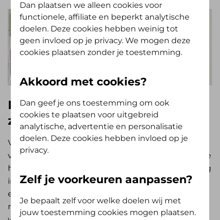
Dan plaatsen we alleen cookies voor
functionele, affiliate en beperkt analytische
doelen. Deze cookies hebben weinig tot
geen invloed op je privacy. We mogen deze
cookies plaatsen zonder je toestemming.
Akkoord met cookies?
De verpleegkundige regelt je
Dan geef je ons toestemming om ook
cookies te plaatsen voor uitgebreid
zorg na een ziekenhuisopname
analytische, advertentie en personalisatie
doelen. Deze cookies hebben invloed op je
Voordat je uit het ziekenhuis vertrekt, komt de
privacy.
verpleegkundige bij je langs. Er wordt gekeken hoe
het met je gaat en welke zorg je na de behandeling
Zelf je voorkeuren aanpassen?
in het ziekenhuis nodig hebt. Heb je bijvoorbeeld
een extra behandeling in het ziekenhuis nodig? Of
Je bepaalt zelf voor welke doelen wij met
mag je naar huis, maar heb je zorg nodig van een
jouw toestemming cookies mogen plaatsen.
wijkverpleegkundige? De verpleegkundige regelt