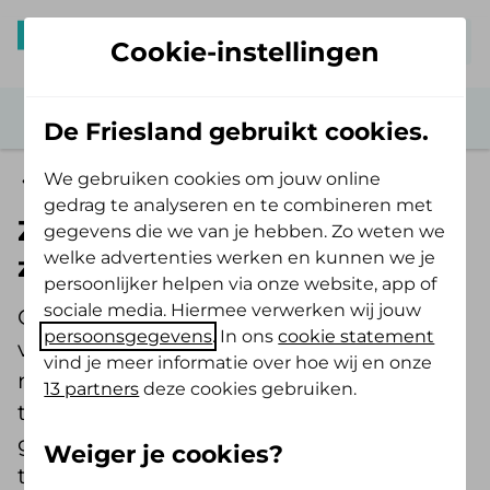
Mijn De Friesland
Cookie-instellingen
De Friesland gebruikt cookies.
We gebruiken cookies om jouw online
Zorgwijzer
gedrag te analyseren en te combineren met
Zorg na een
gegevens die we van je hebben. Zo weten we
welke advertenties werken en kunnen we je
ziekenhuisopname
persoonlijker helpen via onze website, app of
sociale media. Hiermee verwerken wij jouw
Ga je binnenkort naar het ziekenhuis
persoonsgegevens
. In ons
cookie statement
voor een behandeling? Misschien heb je,
vind je meer informatie over hoe wij en onze
na je behandeling in het ziekenhuis,
13 partners
deze cookies gebruiken.
thuis hulp of zorg nodig. We leggen je
graag uit hoe je dit regelt, waar je
Weiger je cookies?
terechtkunt en wat je vergoed krijgt.