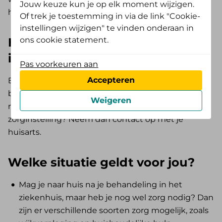
Jouw keuze kun je op elk moment wijzigen.
het voor je.
Of trek je toestemming in via de link "Cookie-
instellingen wijzigen" te vinden onderaan in
Heb je een behandeling gehad
ons cookie statement.
in een kliniek?
Pas voorkeuren aan
Accepteren
En wil je graag thuis herstellen van de
behandeling? Dan kun je zelf wijkverpleging
Weigeren
regelen. Wil je liever herstellen in een
zorginstelling? Neem dan contact op met je
huisarts.
Welke situatie geldt voor jou?
Mag je naar huis na je behandeling in het
ziekenhuis, maar heb je nog wel zorg nodig? Dan
zijn er verschillende soorten zorg mogelijk, zoals