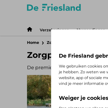
Verzekeringen
Vergoedingen
Home
Zorgverzekering
Zorgpremi
Zorgpremie alert 
De Friesland gebr
We gebruiken cookies om
De premie voor de zorgverzekerin
je hebben. Zo weten we w
website, app of sociale 
vind je meer informatie o
Weiger je cookie