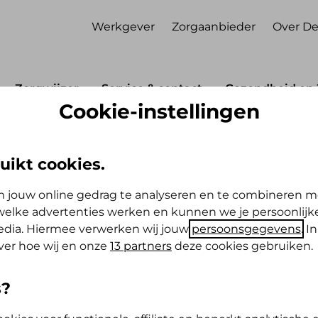
Werkgever
Zorgaanbieder
Over De
Zorgwijzer
Service & contact
Gezondheid en 
Cookie-instellingen
e alert 2027
2027
uikt cookies.
 jouw online gedrag te analyseren en te combineren m
g 2027 is nog niet bekend.
elke advertenties werken en kunnen we je persoonlijke
media. Hiermee verwerken wij jouw
persoonsgegevens
. I
ver hoe wij en onze
13 partners
deze cookies gebruiken.
s?