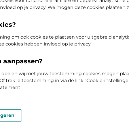
okies voor functionele, affiliate en beperkt analytische
nvloed op je privacy. We mogen deze cookies plaatsen 
kies?
ing om ook cookies te plaatsen voor uitgebreid analyti
ze cookies hebben invloed op je privacy.
2027 voor de
en aanpassen?
n De Friesland weten?
ke doelen wij met jouw toestemming cookies mogen plaa
 krijgt van ons een e-mail zodra alle zorgpremies
f trek je toestemming in via de link "Cookie-instellinge
tatement.
geren
 bij ons?