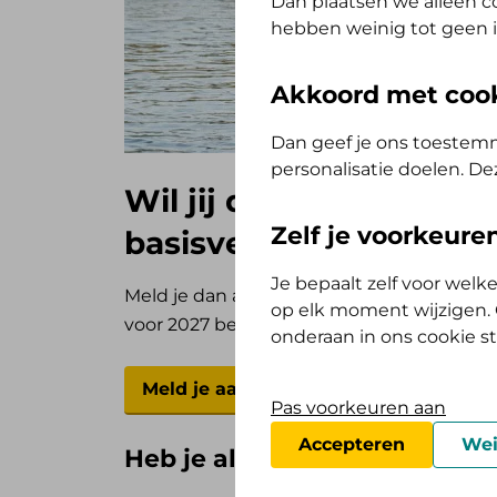
Dan plaatsen we alleen co
hebben weinig tot geen i
Akkoord met coo
Dan geef je ons toestemm
personalisatie doelen. De
Wil jij de zorgpremie 
Zelf je voorkeur
basisverzekeringen va
Je bepaalt zelf voor wel
Meld je dan aan voor onze premie alert. Je
op elk moment wijzigen. O
voor 2027 bekend zijn.
onderaan in ons cookie s
Meld je aan voor de premie alert
Pas voorkeuren aan
Accepteren
Wei
Heb je al een zorgverzekering