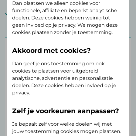
2.000,- per ongeval
Dan plaatsen we alleen cookies voor
functionele, affiliate en beperkt analytische
Techniek en materiaalkosten:
80%
doelen. Deze cookies hebben weinig tot
vergoeding
geen invloed op je privacy. We mogen deze
cookies plaatsen zonder je toestemming.
Akkoord met cookies?
Dan geef je ons toestemming om ook
cookies te plaatsen voor uitgebreid
analytische, advertentie en personalisatie
AV Tand Opstap
doelen. Deze cookies hebben invloed op je
€ 13,75 p/mnd
privacy.
Zelf je voorkeuren aanpassen?
Binnen 3 minuten je verzekering afsluiten.
Je bepaalt zelf voor welke doelen wij met
jouw toestemming cookies mogen plaatsen.