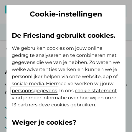
Mijn De Friesland
Cookie-instellingen
De Friesland gebruikt cookies.
We gebruiken cookies om jouw online
Tandartsverzekering
gedrag te analyseren en te combineren met
gegevens die we van je hebben. Zo weten we
welke advertenties werken en kunnen we je
AV Tand Opstap
persoonlijker helpen via onze website, app of
sociale media. Hiermee verwerken wij jouw
Voordelig aanvullend verzekerd van goede tand- en
persoonsgegevens
. In ons
cookie statement
mondzorg met de AV Tand Opstap.
vind je meer informatie over hoe wij en onze
13 partners
deze cookies gebruiken.
Maximaal
€ 250,-
per kalenderjaar
80%
vergoeding
voor tandartskosten
Weiger je cookies?
Tandartskosten na een ongeval: maximaal
€