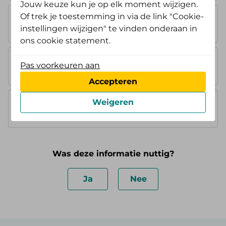
Jouw keuze kun je op elk moment wijzigen.
Of trek je toestemming in via de link "Cookie-
AV Opstap
instellingen wijzigen" te vinden onderaan in
geen vergoeding
ons cookie statement.
AV Doorstap
Pas voorkeuren aan
geen vergoeding
Accepteren
AV Standaard
Weigeren
max. € 120,-
voor max. 6 maanden
Was deze informatie nuttig?
Ja
Nee