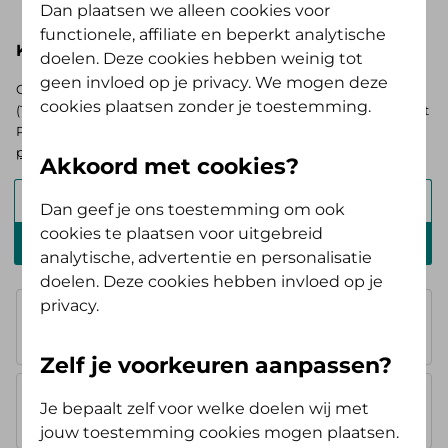
Dan plaatsen we alleen cookies voor
functionele, affiliate en beperkt analytische
Kies hieronder je basisverzekering
doelen. Deze cookies hebben weinig tot
geen invloed op je privacy. We mogen deze
Op zoek naar de vergoedingen voor de AV (Tand) Opstap of AV
cookies plaatsen zonder je toestemming.
(Tand) Doorstap? Kies dan voor de basisverzekering Zelf Bewust
Polis. Ben je verzekerd bij ons? Log in en
bekijk je persoonlijke
pakket
.
Akkoord met cookies?
Alles Verzorgd Polis
Dan geef je ons toestemming om ook
cookies te plaatsen voor uitgebreid
Zelf Bewust Polis
analytische, advertentie en personalisatie
doelen. Deze cookies hebben invloed op je
privacy.
Basisverzekering
geen vergoeding
Zelf je voorkeuren aanpassen?
AV Instap
Je bepaalt zelf voor welke doelen wij met
geen vergoeding
jouw toestemming cookies mogen plaatsen.