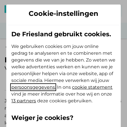
Mijn De Friesland
Cookie-instellingen
De Friesland gebruikt cookies.
We gebruiken cookies om jouw online
Zelf Bewust Polis
gedrag te analyseren en te combineren met
Medische fitness
gegevens die we van je hebben. Zo weten we
welke advertenties werken en kunnen we je
Vergoeding 2026
persoonlijker helpen via onze website, app of
sociale media. Hiermee verwerken wij jouw
2026
2025
persoonsgegevens
. In ons
cookie statement
vind je meer informatie over hoe wij en onze
13 partners
deze cookies gebruiken.
Je hebt eenmaal per jaar recht op medische fitness
met als doel het voorkomen van klachten en het
aanleren van goed beweeggedrag en een gezonde
Weiger je cookies?
leefstijl.