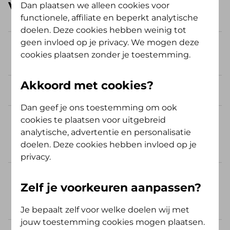
Veelgestelde vragen
Dan plaatsen we alleen cookies voor
functionele, affiliate en beperkt analytische
doelen. Deze cookies hebben weinig tot
geen invloed op je privacy. We mogen deze
Hoe kan ik me aanmelden bij De
cookies plaatsen zonder je toestemming.
Friesland?
Akkoord met cookies?
Tot wanneer kan ik mij aanmelden?
Dan geef je ons toestemming om ook
cookies te plaatsen voor uitgebreid
Worden mijn partner en kinderen
analytische, advertentie en personalisatie
automatisch met mij
doelen. Deze cookies hebben invloed op je
meeverzekerd?
privacy.
Word ik altijd geaccepteerd voor
Zelf je voorkeuren aanpassen?
een aanvullende verzekering of
tandartsverzekering?
Je bepaalt zelf voor welke doelen wij met
jouw toestemming cookies mogen plaatsen.