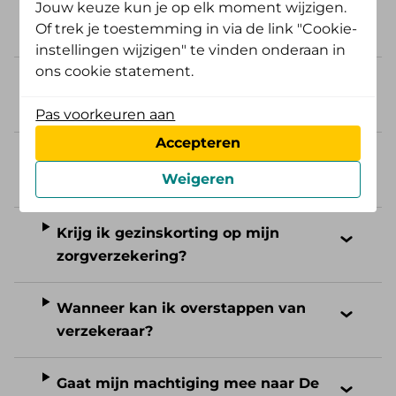
Jouw keuze kun je op elk moment wijzigen.
Word ik geaccepteerd voor de
Of trek je toestemming in via de link "Cookie-
basisverzekering?
instellingen wijzigen" te vinden onderaan in
ons cookie statement.
Wat is de begindatum van mijn
nieuwe verzekering?
Pas voorkeuren aan
Accepteren
Heb ik recht op een collectieve
Weigeren
korting?
Krijg ik gezinskorting op mijn
zorgverzekering?
Wanneer kan ik overstappen van
verzekeraar?
Gaat mijn machtiging mee naar De