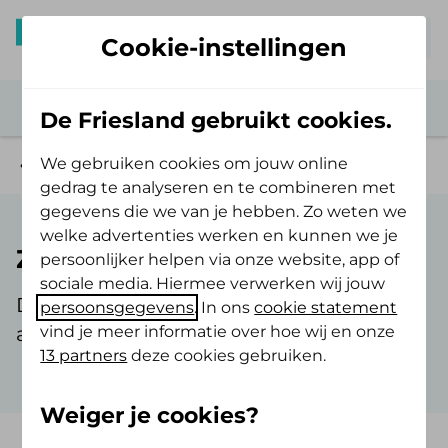
Mijn De Friesland
Cookie-instellingen
De Friesland gebruikt cookies.
We gebruiken cookies om jouw online
Veelgestelde vragen
gedrag te analyseren en te combineren met
gegevens die we van je hebben. Zo weten we
welke advertenties werken en kunnen we je
Zorgverzekering aanvragen
persoonlijker helpen via onze website, app of
sociale media. Hiermee verwerken wij jouw
De veelgestelde vragen over het
persoonsgegevens
. In ons
cookie statement
vind je meer informatie over hoe wij en onze
aanvragen van een zorgverzekering.
13 partners
deze cookies gebruiken.
Weiger je cookies?