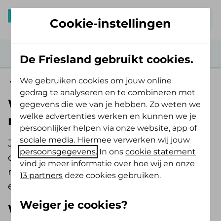
Mijn De Friesland
Cookie-instellingen
De Friesland gebruikt cookies.
We gebruiken cookies om jouw online
Eigen risico
gedrag te analyseren en te combineren met
Wanneer wordt het eigen
gegevens die we van je hebben. Zo weten we
welke advertenties werken en kunnen we je
risico in rekening gebracht?
persoonlijker helpen via onze website, app of
sociale media. Hiermee verwerken wij jouw
Je wilt weten in welke gevallen wij een
persoonsgegevens
. In ons
cookie statement
declaratieoverzicht sturen. Of wanneer je
vind je meer informatie over hoe wij en onze
rekening krijgt van het eigen risico of de
13 partners
deze cookies gebruiken.
eigen bijdrage.
Weiger je cookies?
Wanneer wij een