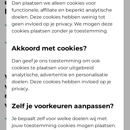
declaratieoverzicht sturen,
Dan plaatsen we alleen cookies voor
functionele, affiliate en beperkt analytische
hangt af van de situatie
doelen. Deze cookies hebben weinig tot
geen invloed op je privacy. We mogen deze
Stuur je zelf een nota in? Dan sturen wij direct
cookies plaatsen zonder je toestemming.
na afhandeling een overzicht.
Stuurt de zorgverlener een nota in en moet je
Akkoord met cookies?
iets aan ons betalen? Dan sturen wij binnen 90
dagen een overzicht.
Dan geef je ons toestemming om ook
cookies te plaatsen voor uitgebreid
analytische, advertentie en personalisatie
Wanneer je het door ons
doelen. Deze cookies hebben invloed op je
verstuurde declaratieoverzicht
privacy.
ontvangt, hangt af van de
verzendvoorkeur
Zelf je voorkeuren aanpassen?
Kies je voor een digitaal declaratieoverzicht? Wij
Je bepaalt zelf voor welke doelen wij met
jouw toestemming cookies mogen plaatsen.
maken het declaratieoverzicht de werkdag