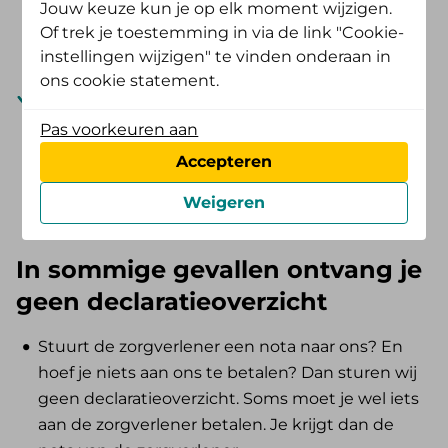
Jouw keuze kun je op elk moment wijzigen.
nadat wij de declaratie afhandelden. Je ziet het
Of trek je toestemming in via de link "Cookie-
declaratieoverzicht de werkdag nadat wij deze
instellingen wijzigen" te vinden onderaan in
maakten na 18.00 uur in de Mijn Omgeving.
ons cookie statement.
Kies je voor een declaratieoverzicht per post?
Wij maken het declaratieoverzicht de volgende
Pas voorkeuren aan
werkdag nadat wij de declaratie afhandelden.
Accepteren
Je ontvangt het declaratieoverzicht binnen 4
werkdagen daarna.
Weigeren
In sommige gevallen ontvang je
geen declaratieoverzicht
Stuurt de zorgverlener een nota naar ons? En
hoef je niets aan ons te betalen? Dan sturen wij
geen declaratieoverzicht. Soms moet je wel iets
aan de zorgverlener betalen. Je krijgt dan de