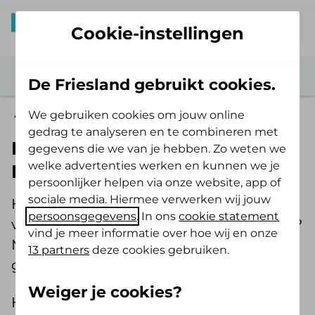
Mijn De Friesland
Cookie-instellingen
De Friesland gebruikt cookies.
We gebruiken cookies om jouw online
Contact
gedrag te analyseren en te combineren met
Hulp bij problemen met De
gegevens die we van je hebben. Zo weten we
welke advertenties werken en kunnen we je
Friesland App
persoonlijker helpen via onze website, app of
sociale media. Hiermee verwerken wij jouw
Heb je problemen met het installeren
persoonsgegevens
. In ons
cookie statement
van De Friesland App, of met declareren?
vind je meer informatie over hoe wij en onze
Met ons stappenplan los je vaak het
13 partners
deze cookies gebruiken.
gemakkelijk zelf op.
Weiger je cookies?
Heb je vragen of problemen met DigiD?