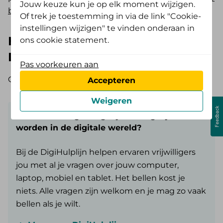
Jouw keuze kun je op elk moment wijzigen.
bij problemen in Mijn De Friesland.
Of trek je toestemming in via de link "Cookie-
instellingen wijzigen" te vinden onderaan in
Heb je vragen of problemen met
ons cookie statement.
DigiD?
Pas voorkeuren aan
Op de
website van DigiD
lees je wat je kunt doen.
Accepteren
Weigeren
Ondersteuning nodig bij het wegwijs
worden in de digitale wereld?
Bij de DigiHulplijn helpen ervaren vrijwilligers
jou met al je vragen over jouw computer,
laptop, mobiel en tablet. Het bellen kost je
niets. Alle vragen zijn welkom en je mag zo vaak
bellen als je wilt.