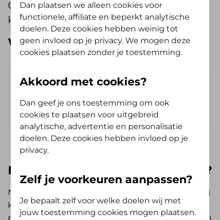
Op de
website van DigiD
lees je wat je
Dan plaatsen we alleen cookies voor
functionele, affiliate en beperkt analytische
kunt doen.
doelen. Deze cookies hebben weinig tot
Wat is je probleem met de app?
geen invloed op je privacy. We mogen deze
cookies plaatsen zonder je toestemming.
Akkoord met cookies?
Ik heb een probleem met:
Dan geef je ons toestemming om ook
cookies te plaatsen voor uitgebreid
analytische, advertentie en personalisatie
doelen. Deze cookies hebben invloed op je
privacy.
Kom je er toch niet helemaal uit?
Zelf je voorkeuren aanpassen?
Neem dan
contact
op met onze klantenservice. Wij
Je bepaalt zelf voor welke doelen wij met
kijken dan samen naar het probleem. Heb je
jouw toestemming cookies mogen plaatsen.
problemen met Mijn De Friesland? Kijk dan op
Hulp