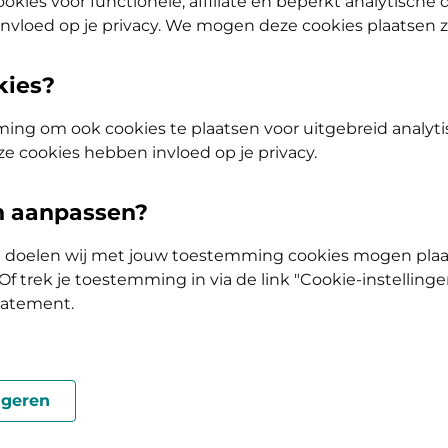
okies voor functionele, affiliate en beperkt analytische
aag
nvloed op je privacy. We mogen deze cookies plaatsen 
hieronder het land waar u bent gaan wonen. Met de landen
kies?
akt over de verdragsformulieren. Zoals een S1 formulie
? Dan hoeft u geen S1 formulier bij ons aan te vragen. U
ing om ook cookies te plaatsen voor uitgebreid analyti
EER- en verdragslanden. U heeft dan genoeg aan uw zorg
ze cookies hebben invloed op je privacy.
en aanpassen?
ke doelen wij met jouw toestemming cookies mogen plaa
f trek je toestemming in via de link "Cookie-instellinge
tatement.
rgverzekering woonland
...
geren