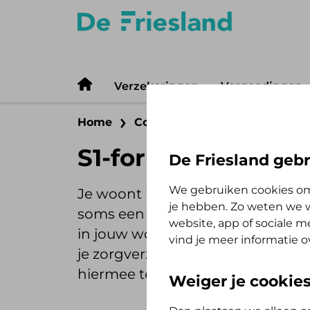
Verzekeringen
Vergoedingen
Home
Contact
S1-formulier aanvr
S1-formulier aanv
De Friesland gebr
We gebruiken cookies om
Je woont in het buitenland en bl
je hebben. Zo weten we w
soms een S1-formulier (E106) van 
website, app of sociale 
in jouw woonland aan dat je in h
vind je meer informatie o
je zorgverzekering betaalt. Je p
hiermee te vervallen.
Weiger je cookie