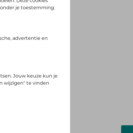
 doelen. Deze cookies
zonder je toestemming.
 in deze lijst hebben
r. Staat uw woonland
w woonland hoort dan
sche, advertentie en
pas.
tsen. Jouw keuze kun je
n wijzigen" te vinden