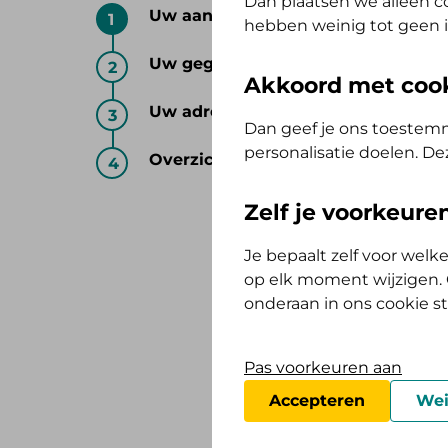
Dan plaatsen we alleen co
Uw aanvr
Uw aanvraag
1 -
hebben weinig tot geen i
Uw gegevens
2
Kies uit de lijst 
Akkoord met coo
we afspraken gema
-
Uw adres
3
niet in deze lijst
Dan geef je ons toestemm
-
niet bij de EUR-/
personalisatie doelen. De
Overzicht
4
-
Uw woonland
Zelf je voorkeur
Je bepaalt zelf voor wel
- Maak een keuze -
op elk moment wijzigen. O
onderaan in ons cookie s
Ingangsdatum zo
Pas voorkeuren aan
Accepteren
Wei
DD-MM-JJJJ