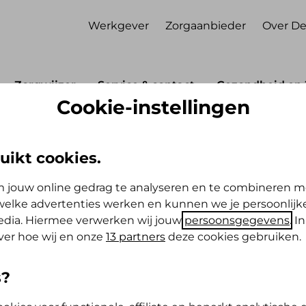
Werkgever
Zorgaanbieder
Over De
Zorgwijzer
Service & contact
Gezondheid en 
Cookie-instellingen
agen
ragen
uikt cookies.
 jouw online gedrag te analyseren en te combineren m
ijft in Nederland werken? Dan heb je
elke advertenties werken en kunnen we je persoonlijke
ons nodig. Met een S1-formulier toon je
media. Hiermee verwerken wij jouw
persoonsgegevens
. I
et werkland (Nederland) al premie voor
ver hoe wij en onze
13 partners
deze cookies gebruiken.
remieplicht in jouw woonland komt
s?