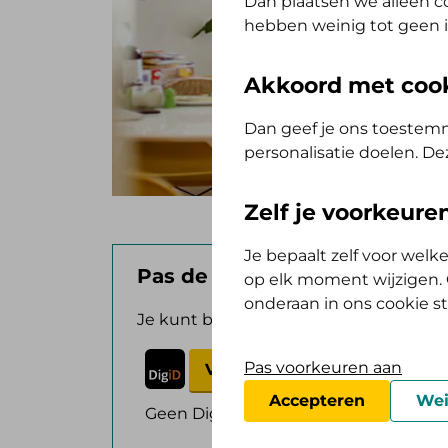
Dan plaatsen we alleen co
hebben weinig tot geen i
Akkoord met coo
Dan geef je ons toestemm
personalisatie doelen. De
Zelf je voorkeur
Je bepaalt zelf voor wel
Pas de afschrijfdatum aan in
op elk moment wijzigen. O
onderaan in ons cookie s
Je kunt bij ons kiezen voor een afschrij
Pas voorkeuren aan
Verander de afschrijfdatum
Verander de afschrijfdatum
Accepteren
Wei
Geen DigiD?
Vraag aan op de website 