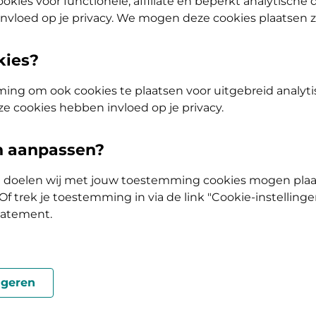
okies voor functionele, affiliate en beperkt analytische
nvloed op je privacy. We mogen deze cookies plaatsen 
kies?
ing om ook cookies te plaatsen voor uitgebreid analyti
ze cookies hebben invloed op je privacy.
en aanpassen?
ke doelen wij met jouw toestemming cookies mogen plaa
 Mijn De Friesland
f trek je toestemming in via de link "Cookie-instellinge
tatement.
ving op de 15e, 21e, 24e, 27e of 1e van de maand.
geren
van DigiD.