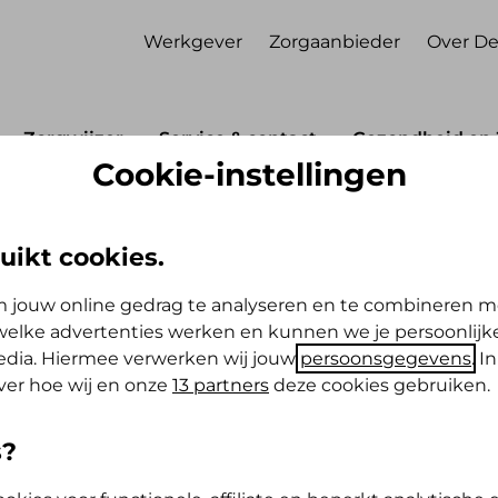
Werkgever
Zorgaanbieder
Over De
Zorgwijzer
Service & contact
Gezondheid en 
Cookie-instellingen
ijfdatum zorgpremie
rgpremie
uikt cookies.
 jouw online gedrag te analyseren en te combineren m
 rond de 1e van de maand af. Wil je
elke advertenties werken en kunnen we je persoonlijke
ndere datum afschrijven? Dat kan. Je
media. Hiermee verwerken wij jouw
persoonsgegevens
. I
k zelf online aan in Mijn De Friesland.
ver hoe wij en onze
13 partners
deze cookies gebruiken.
s?