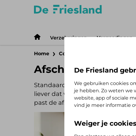
Verzekeringen
Vergoedingen
Home
Contact
Betalen
Afschr
Afschrijfdatum zo
De Friesland gebr
We gebruiken cookies om
Standaard schrijven we de premie
je hebben. Zo weten we w
liever dat we de premie op een a
website, app of sociale 
past de afschrijfdatum gemakkelij
vind je meer informatie o
Weiger je cookie