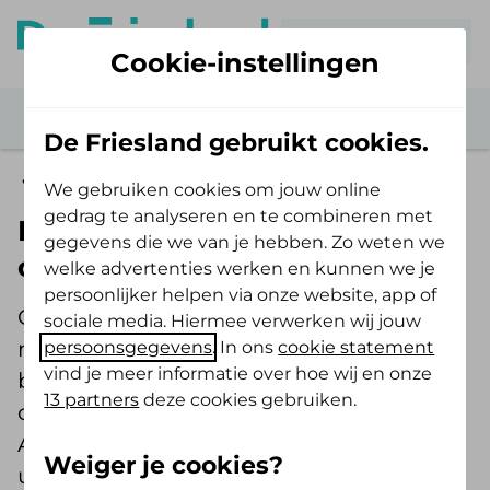
Mijn De Friesland
Cookie-instellingen
De Friesland gebruikt cookies.
Aanvragen vervoerskosten
We gebruiken cookies om jouw online
gedrag te analyseren en te combineren met
Declareren
gegevens die we van je hebben. Zo weten we
overnachtingskosten
welke advertenties werken en kunnen we je
persoonlijker helpen via onze website, app of
Gaat u 3 of meer dagen achter elkaar
sociale media. Hiermee verwerken wij jouw
naar het ziekenhuis voor
persoonsgegevens
. In ons
cookie statement
vind je meer informatie over hoe wij en onze
behandelingen? En heeft u
13 partners
deze cookies gebruiken.
overnachtingskosten hiervoor gemaakt?
Als u
toestemming
van ons heeft, kunt u
Weiger je cookies?
uw gemaakte reiskosten terugvragen.