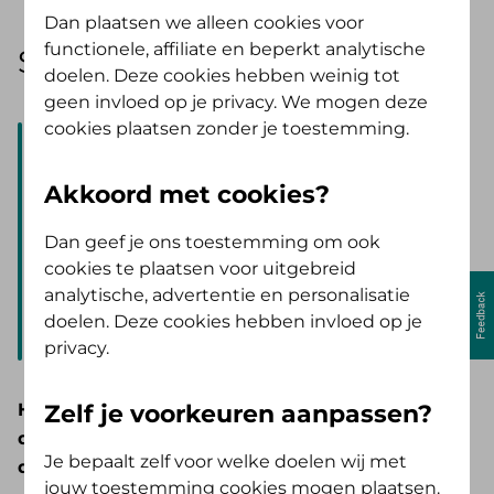
Dan plaatsen we alleen cookies voor
functionele, affiliate en beperkt analytische
Stap 1|
6
Uw declaratie
doelen. Deze cookies hebben weinig tot
geen invloed op je privacy. We mogen deze
cookies plaatsen zonder je toestemming.
Voordat u begint!
Verzamel alle verblijfnota's en uw
Akkoord met cookies?
afsprakenoverzicht. Die kunt u straks
toevoegen (maximaal
10
bijlagen en
20
Dan geef je ons toestemming om ook
MB)
cookies te plaatsen voor uitgebreid
Vergeet niet dat na 20 minuten inactiviteit
analytische, advertentie en personalisatie
uw sessie wordt verbroken.
doelen. Deze cookies hebben invloed op je
privacy.
Zelf je voorkeuren aanpassen?
Heeft u toestemming van ons gekregen voor
de overnachtingskosten die u wilt
Je bepaalt zelf voor welke doelen wij met
declareren?
jouw toestemming cookies mogen plaatsen.