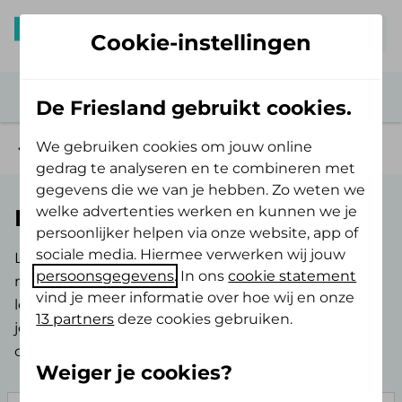
Mijn De Friesland
Cookie-instellingen
De Friesland gebruikt cookies.
We gebruiken cookies om jouw online
Groen & Fit
gedrag te analyseren en te combineren met
gegevens die we van je hebben. Zo weten we
welke advertenties werken en kunnen we je
Het Flevo-landschap
persoonlijker helpen via onze website, app of
sociale media. Hiermee verwerken wij jouw
Lekker actief of ontspannen genieten van de
persoonsgegevens
. In ons
cookie statement
natuur. De ideale basis voor een fit en gezond
vind je meer informatie over hoe wij en onze
leven. Samen met Het Flevo-landschap helpen wij
13 partners
deze cookies gebruiken.
je hierbij met het Groen & Fit Collectief. Een
collectief speciaal voor natuurliefhebbers.
Weiger je cookies?