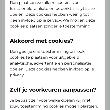
Dan plaatsen we alleen cookies voor
functionele, affiliate en beperkt analytische
Collectief voordeel: 8% korting op
doelen. Deze cookies hebben weinig tot
de aanvullende verzekeringen
geen invloed op je privacy. We mogen deze
van de Alles Verzorgd Polis
cookies plaatsen zonder je toestemming.
Wachtlijstbemiddeling:
Akkoord met cookies?
gemiddeld 14 weken sneller
terecht
Dan geef je ons toestemming om ook
cookies te plaatsen voor uitgebreid
analytische, advertentie en personalisatie
Klanten waarderen ons met een
doelen. Deze cookies hebben invloed op je
8.7
privacy.
Extra vergoeding: persoonlijke
Zelf je voorkeuren aanpassen?
gezondheidscheck
Je bepaalt zelf voor welke doelen wij met
jouw toestemming cookies mogen plaatsen.