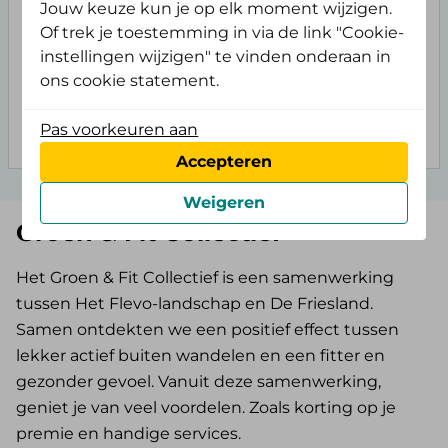
Meer dan 590.000 klanten
Jouw keuze kun je op elk moment wijzigen.
Of trek je toestemming in via de link "Cookie-
gingen je voor.
instellingen wijzigen" te vinden onderaan in
ons cookie statement.
Kies een collectieve zorgverzekering
Pas voorkeuren aan
Accepteren
Weigeren
Groen & Fit Collectief
Het Groen & Fit Collectief is een samenwerking
tussen Het Flevo-landschap en De Friesland.
Samen ontdekten we een positief effect tussen
lekker actief buiten wandelen en een fitter en
gezonder gevoel. Vanuit deze samenwerking,
geniet je van veel voordelen. Zoals korting op je
premie en handige services.